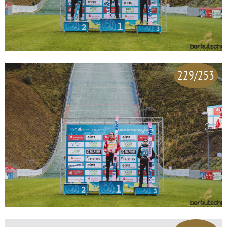
229/253