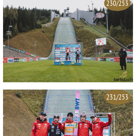
230/253
231/253