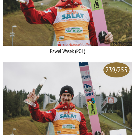
Pawel Wasek (POL)
239/253