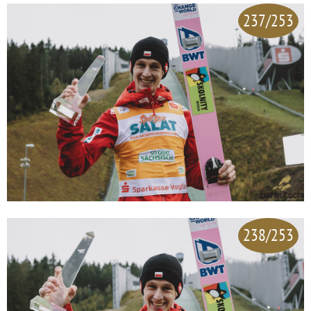
237/253
238/253