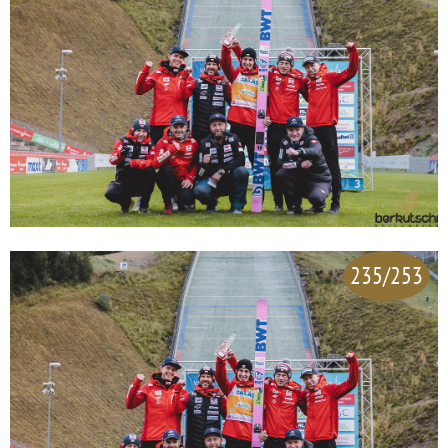
235/253