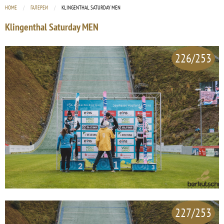
HOME
ГАЛЕРЕИ
CURRENT:
KLINGENTHAL SATURDAY MEN
Klingenthal Saturday MEN
226/253
227/253