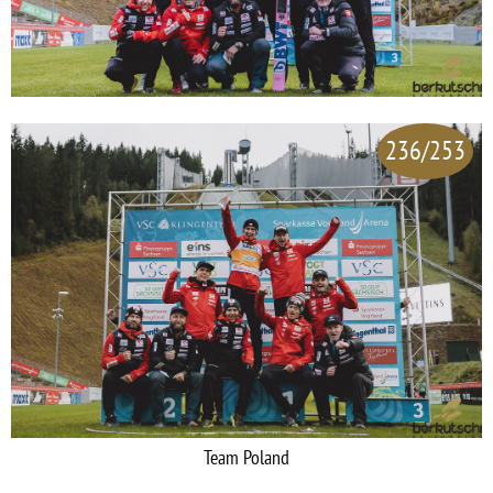
236/253
Team Poland