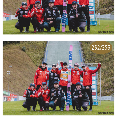
232/253