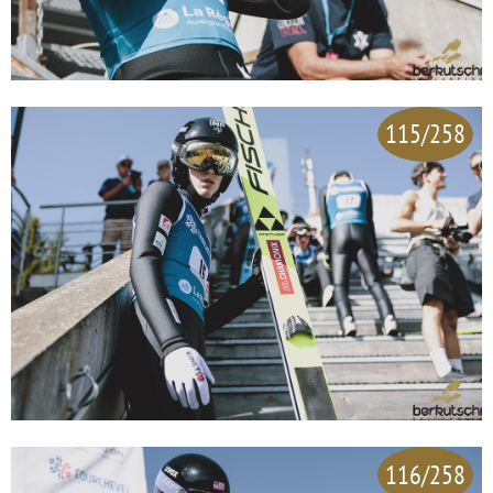
115/258
116/258