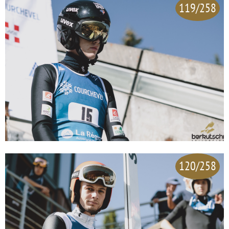
119/258
120/258