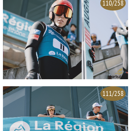
110/258
111/258