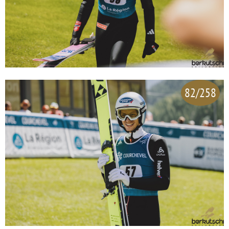
82/258