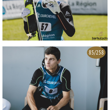
85/258