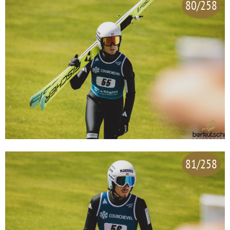
80/258
81/258