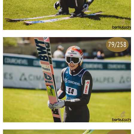
79/258