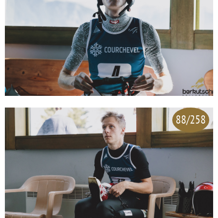
88/258