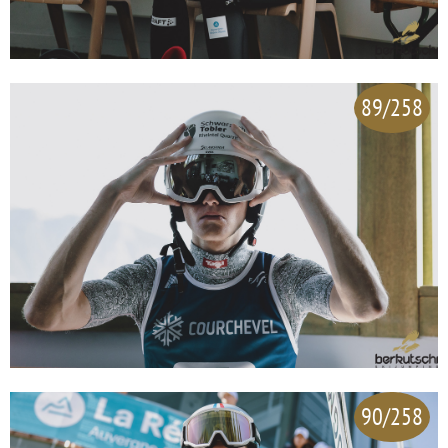
89/258
90/258