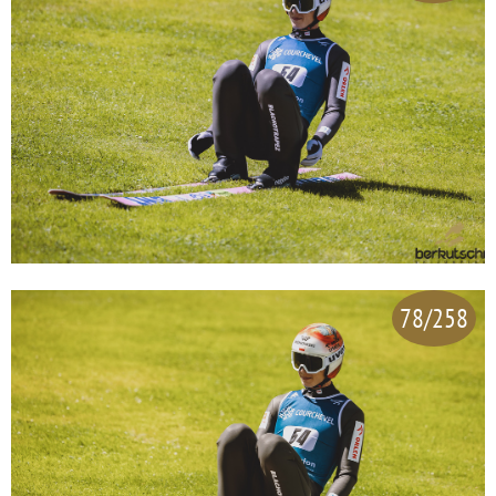
78/258