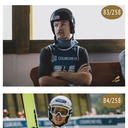
83/258
84/258