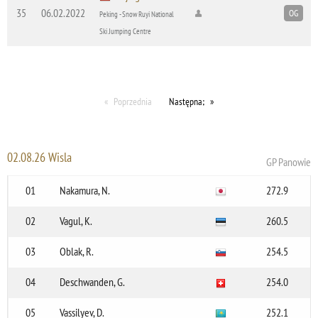
35
06.02.2022
OG
Peking - Snow Ruyi National
Ski Jumping Centre
Poprzednia
Następna;
02.08.26 Wisla
GP Panowie
01
Nakamura, N.
272.9
02
Vagul, K.
260.5
03
Oblak, R.
254.5
04
Deschwanden, G.
254.0
05
Vassilyev, D.
252.1