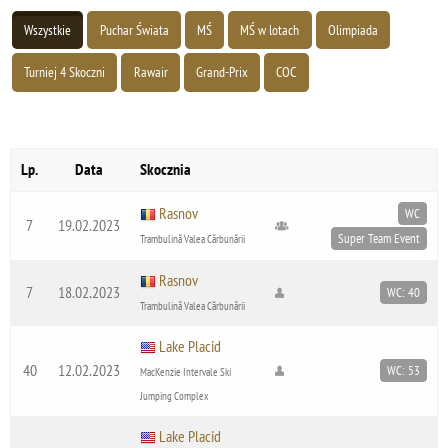
Wszystkie
Puchar Świata
MŚ
MŚ w lotach
Olimpiada
Turniej 4 Skoczni
Rawair
Grand-Prix
COC
Lp.
Data
Skocznia
Rasnov
WC
7
19.02.2023
Super Team Event
Trambulină Valea Cărbunării
Rasnov
7
18.02.2023
WC: 40
Trambulină Valea Cărbunării
Lake Placid
40
12.02.2023
WC: 53
MacKenzie Intervale Ski
Jumping Complex
Lake Placid