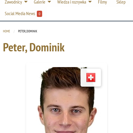
Zawodnicy
Galerie
Wiedza i rozrywka
Filmy
Sklep
Social Media News
0
HOME
CURRENT:
PETER, DOMINIK
Peter, Dominik