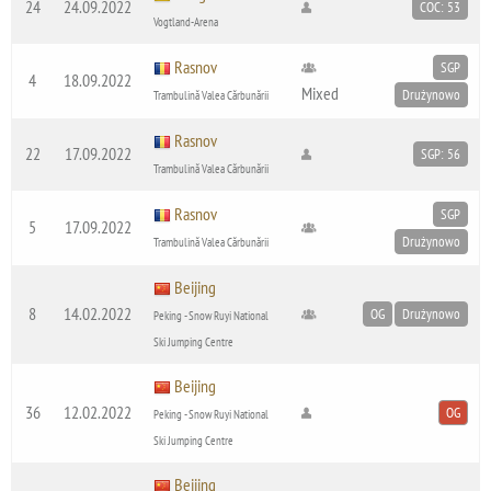
24
24.09.2022
COC: 53
Vogtland-Arena
Rasnov
SGP
4
18.09.2022
Mixed
Drużynowo
Trambulină Valea Cărbunării
Rasnov
22
17.09.2022
SGP: 56
Trambulină Valea Cărbunării
Rasnov
SGP
5
17.09.2022
Drużynowo
Trambulină Valea Cărbunării
Beijing
8
14.02.2022
OG
Drużynowo
Peking - Snow Ruyi National
Ski Jumping Centre
Beijing
36
12.02.2022
OG
Peking - Snow Ruyi National
Ski Jumping Centre
Beijing