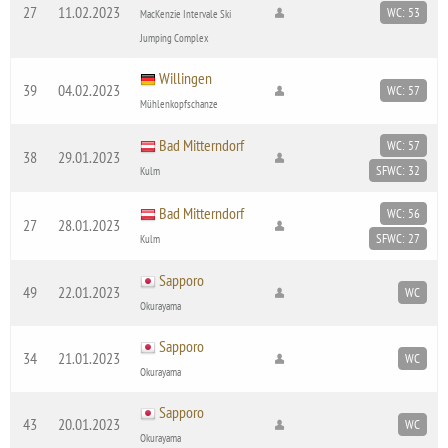
27
11.02.2023
WC: 53
MacKenzie Intervale Ski
Jumping Complex
Willingen
39
04.02.2023
WC: 57
Mühlenkopfschanze
Bad Mitterndorf
WC: 57
38
29.01.2023
SFWC: 32
Kulm
Bad Mitterndorf
WC: 56
27
28.01.2023
SFWC: 27
Kulm
Sapporo
49
22.01.2023
WC
Okurayama
Sapporo
34
21.01.2023
WC
Okurayama
Sapporo
43
20.01.2023
WC
Okurayama