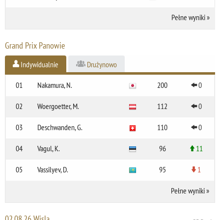
Pełne wyniki
»
Grand Prix Panowie
Indywidualnie
Drużynowo
01
Nakamura, N.
200
0
02
Woergoetter, M.
112
0
03
Deschwanden, G.
110
0
04
Vagul, K.
96
11
05
Vassilyev, D.
95
1
Pełne wyniki
»
02.08.26 Wisla