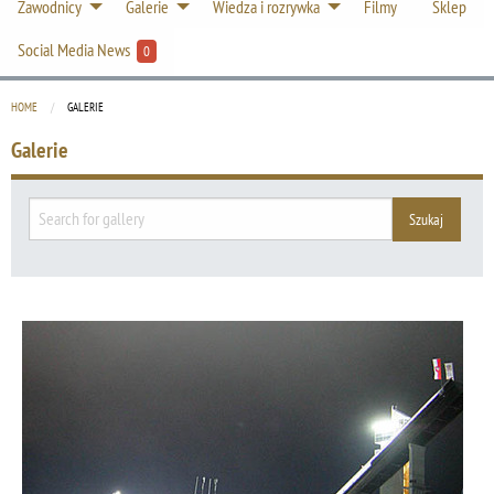
Zawodnicy
Galerie
Wiedza i rozrywka
Filmy
Sklep
Social Media News
0
HOME
CURRENT:
GALERIE
Galerie