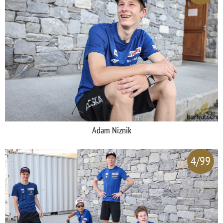
Adam Niznik
4/99