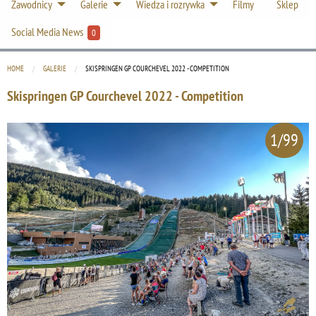
Zawodnicy
Galerie
Wiedza i rozrywka
Filmy
Sklep
Social Media News
0
HOME
GALERIE
CURRENT:
SKISPRINGEN GP COURCHEVEL 2022 - COMPETITION
Skispringen GP Courchevel 2022 - Competition
1/99