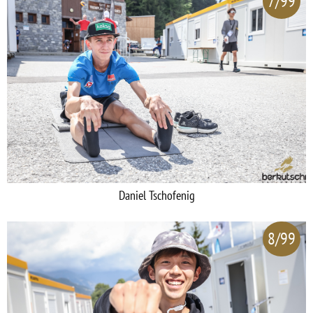
7/99
Daniel Tschofenig
8/99