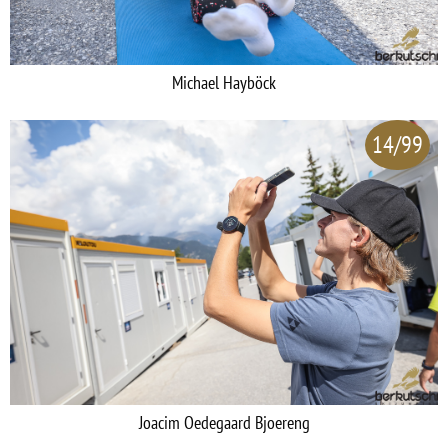
Michael Hayböck
14/99
Joacim Oedegaard Bjoereng