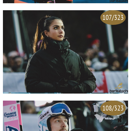
107/323
108/323