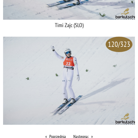
Timi Zajc (SLO)
120/323
Poprzednia
Następna;