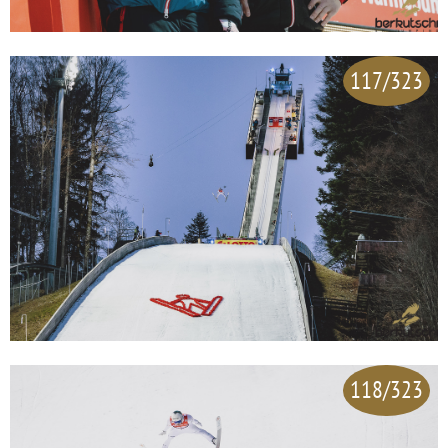
117/323
118/323