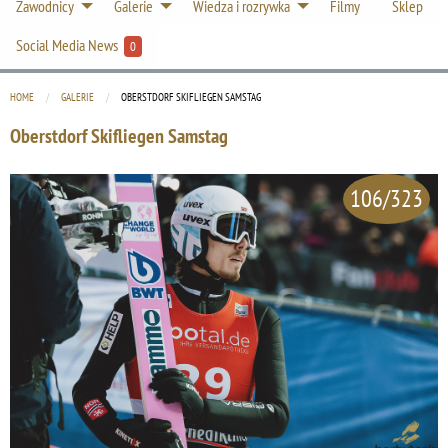
Zawodnicy
Galerie
Wiedza i rozrywka
Filmy
Sklep
Social Media News
0
HOME
GALERIE
CURRENT:
OBERSTDORF SKIFLIEGEN SAMSTAG
Oberstdorf Skifliegen Samstag
106/323