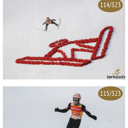
114/323
115/323