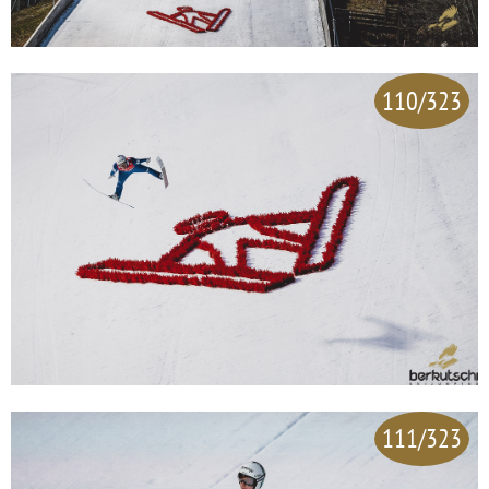
110/323
111/323