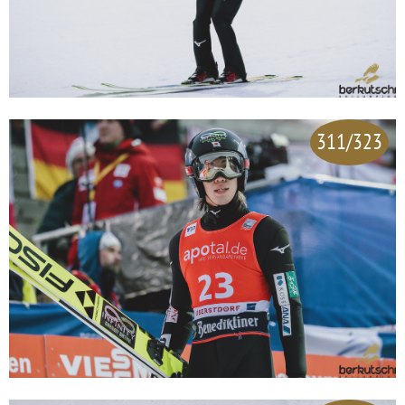
311/323