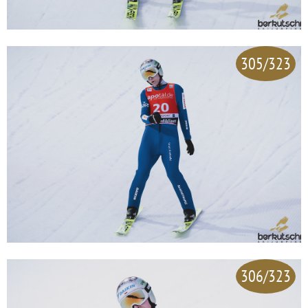
305/323
306/323