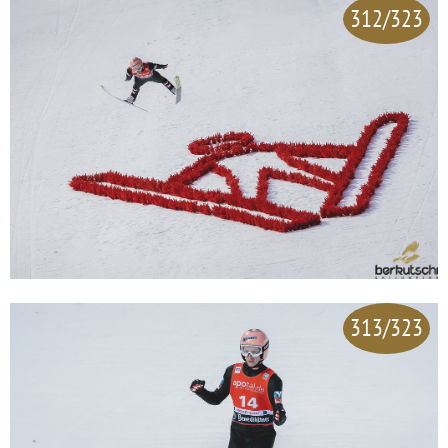
312/323
313/323