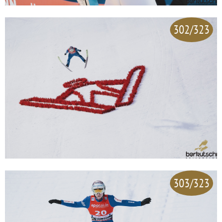
302/323
303/323