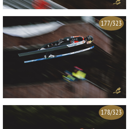
177/323
178/323