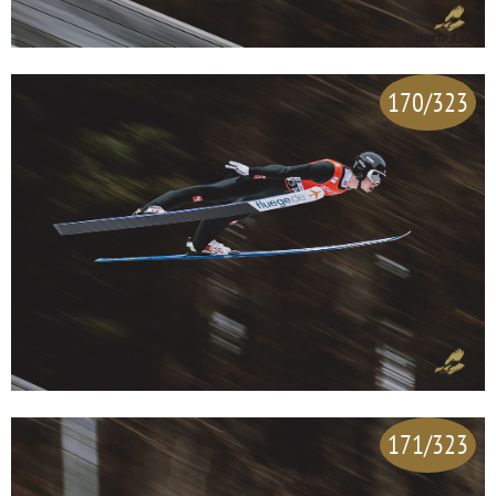
170/323
171/323