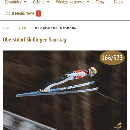
Zawodnicy
Galerie
Wiedza i rozrywka
Filmy
Sklep
Social Media News
0
HOME
GALERIE
CURRENT:
OBERSTDORF SKIFLIEGEN SAMSTAG
Oberstdorf Skifliegen Samstag
166/323