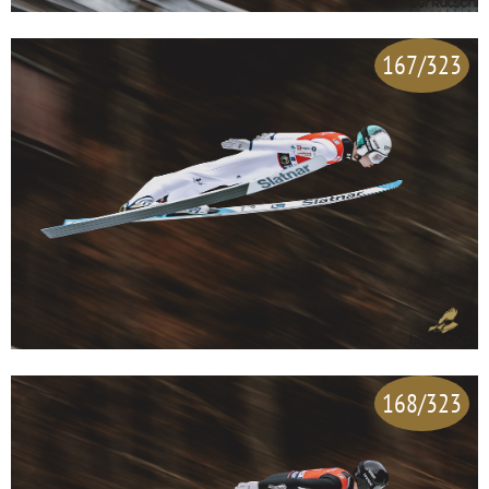
167/323
168/323