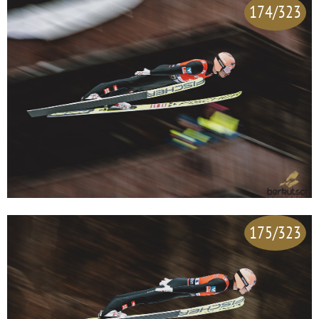
174/323
175/323