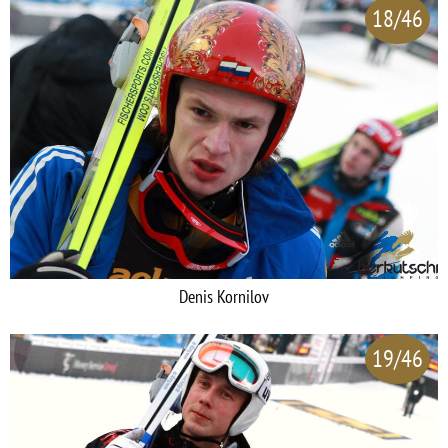
18/46
Denis Kornilov
19/46