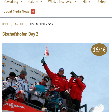
Zawodnicy
Galerie
Wiedza i rozrywka
Filmy
Sklep
Social Media News
0
HOME
GALERIE
CURRENT:
BISCHOFSHOFEN DAY 2
Bischofshofen Day 2
16/46