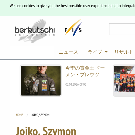
We use cookies to give you the best possible user experience and to integrat
ニュース
ライブ
リザルト
今季の賞金王 ドー
メン・プレウツ
02.04.2026 08:06
HOME
CURRENT:
JOJKO, SZYMON
Jojko, Szymon