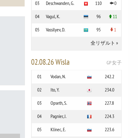
03
Deschwanden, G.
110
0
04
Vagul, K.
96
11
05
Vassilyev, D.
95
1
全リザルト
»
02.08.26 Wisla
GP 女子
01
Vodan, N.
242.2
02
Ito, Y.
234.0
03
Opseth, S.
227.8
04
Pagnier, J.
224.3
05
Klinec, E.
223.6