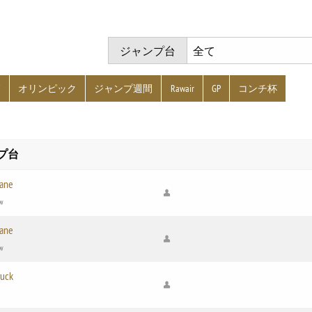
ジャンプ台
グ
オリンピック
ジャンプ週間
Rawair
GP
コンチ杯
プ台
ane
w
ane
w
ruck