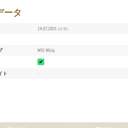
データ
24.07.2001
(25 年)
ブ
WSS Wisla
イト
-