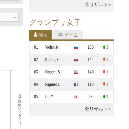
全リザルト
»
グランプリ女子
個人
チーム
01
Vodan, N.
150
3
02
Klinec, E.
145
1
03
Opseth, S.
140
1
04
Pagnier, J.
110
1
05
Ito, Y.
98
9
全リザルト
»