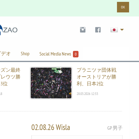
OK
ビデオ
Shop
Social Media News
0
ーズン最終
プラニツァ団体戦
プレウツ勝
オーストリアが勝
3位
利、日本2位
18
28.03.2026 12:53
02.08.26 Wisla
GP 男子