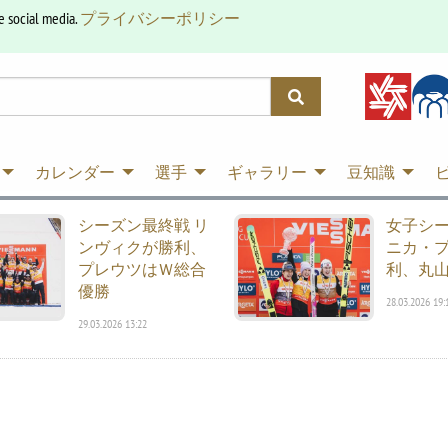
e social media.
プライバシーポリシー
カレンダー
選手
ギャラリー
豆知識
シーズン最終戦 リ
女子シ
ンヴィクが勝利、
ニカ・
プレウツはＷ総合
利、丸山
優勝
28.03.2026 19:
29.03.2026 13:22