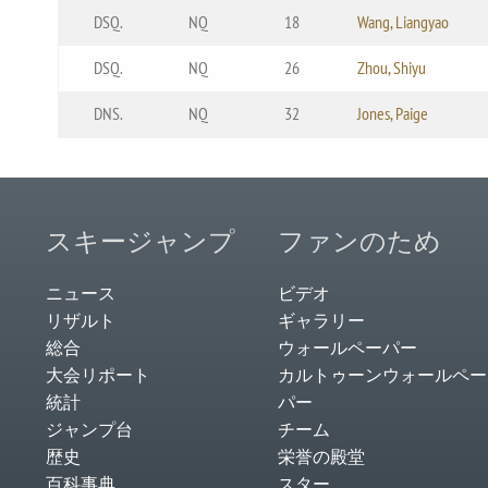
DSQ.
NQ
18
Wang, Liangyao
DSQ.
NQ
26
Zhou, Shiyu
DNS.
NQ
32
Jones, Paige
スキージャンプ
ファンのため
ニュース
ビデオ
リザルト
ギャラリー
総合
ウォールペーパー
大会リポート
カルトゥーンウォールペー
統計
パー
ジャンプ台
チーム
歴史
栄誉の殿堂
百科事典
スター