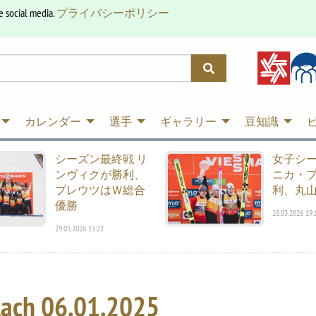
e social media.
プライバシーポリシー
カレンダー
選手
ギャラリー
豆知識
シーズン最終戦 リ
女子シ
ンヴィクが勝利、
ニカ・
プレウツはＷ総合
利、丸山
優勝
28.03.2026 19:
29.03.2026 13:22
ach
06.01.2025