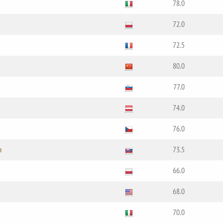
78.0
72.0
72.5
80.0
77.0
74.0
76.0
a
73.5
66.0
68.0
70.0