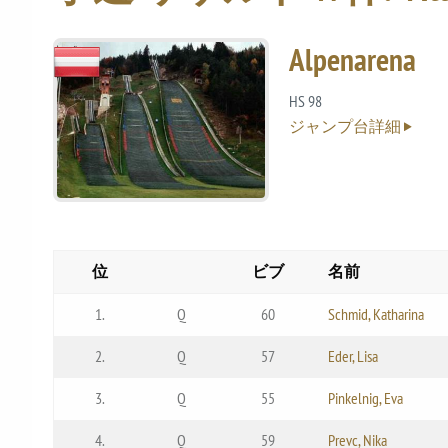
Alpenarena
HS 98
ジャンプ台詳細
位
ビブ
名前
1.
Q
60
Schmid, Katharina
2.
Q
57
Eder, Lisa
3.
Q
55
Pinkelnig, Eva
4.
Q
59
Prevc, Nika