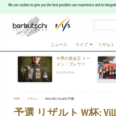
We use cookies to give you the best possible user experience and to integrat
ニュース
ライブ
リザルト
今季の賞金王 ドー
メン・プレウツ
02.04.2026 08:06
HOME
リザルト
CURRENT:
06.01.2025: VILLACH (予選)
予選 リザルト W杯: Vill