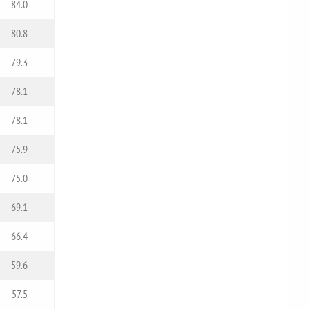
84.0
80.8
79.3
78.1
78.1
75.9
75.0
69.1
66.4
59.6
57.5