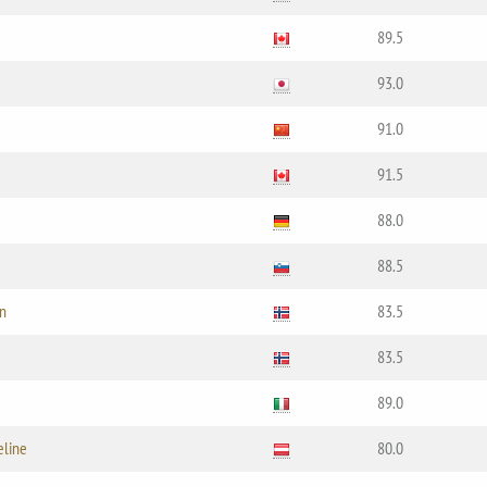
89.5
93.0
91.0
91.5
88.0
88.5
an
83.5
83.5
89.0
eline
80.0