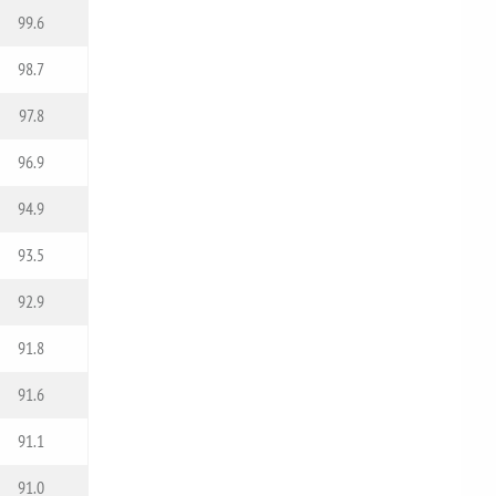
99.6
98.7
97.8
96.9
94.9
93.5
92.9
91.8
91.6
91.1
91.0