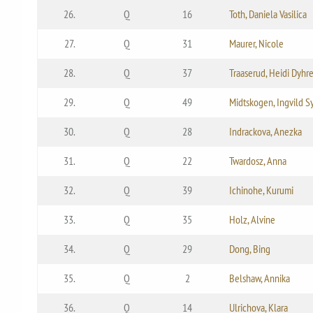
26.
Q
16
Toth, Daniela Vasilica
27.
Q
31
Maurer, Nicole
28.
Q
37
Traaserud, Heidi Dyhr
29.
Q
49
Midtskogen, Ingvild 
30.
Q
28
Indrackova, Anezka
31.
Q
22
Twardosz, Anna
32.
Q
39
Ichinohe, Kurumi
33.
Q
35
Holz, Alvine
34.
Q
29
Dong, Bing
35.
Q
2
Belshaw, Annika
36.
Q
14
Ulrichova, Klara