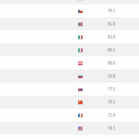
79.5
81.0
82.0
80.5
80.0
76.0
77.5
79.5
71.0
78.5