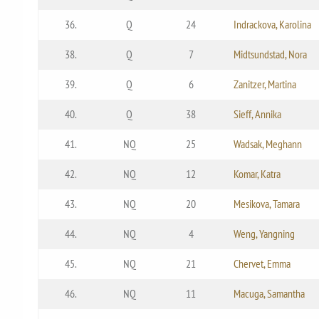
36.
Q
24
Indrackova, Karolina
38.
Q
7
Midtsundstad, Nora
39.
Q
6
Zanitzer, Martina
40.
Q
38
Sieff, Annika
41.
NQ
25
Wadsak, Meghann
42.
NQ
12
Komar, Katra
43.
NQ
20
Mesikova, Tamara
44.
NQ
4
Weng, Yangning
45.
NQ
21
Chervet, Emma
46.
NQ
11
Macuga, Samantha