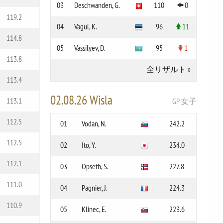
03
Deschwanden, G.
110
0
119.2
04
Vagul, K.
96
11
114.8
05
Vassilyev, D.
95
1
113.8
全リザルト
»
113.4
02.08.26 Wisla
113.1
GP 女子
112.5
01
Vodan, N.
242.2
112.5
02
Ito, Y.
234.0
112.1
03
Opseth, S.
227.8
111.0
04
Pagnier, J.
224.3
110.9
05
Klinec, E.
223.6