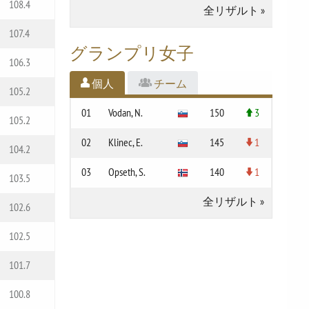
108.4
全リザルト
»
107.4
グランプリ女子
106.3
個人
チーム
105.2
01
Vodan, N.
150
3
105.2
02
Klinec, E.
145
1
104.2
03
Opseth, S.
140
1
103.5
全リザルト
»
102.6
102.5
101.7
100.8