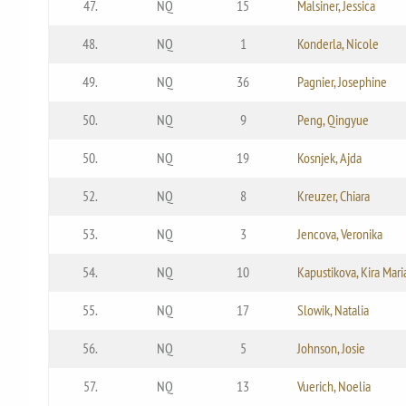
47.
NQ
15
Malsiner, Jessica
48.
NQ
1
Konderla, Nicole
49.
NQ
36
Pagnier, Josephine
50.
NQ
9
Peng, Qingyue
50.
NQ
19
Kosnjek, Ajda
52.
NQ
8
Kreuzer, Chiara
53.
NQ
3
Jencova, Veronika
54.
NQ
10
Kapustikova, Kira Mari
55.
NQ
17
Slowik, Natalia
56.
NQ
5
Johnson, Josie
57.
NQ
13
Vuerich, Noelia