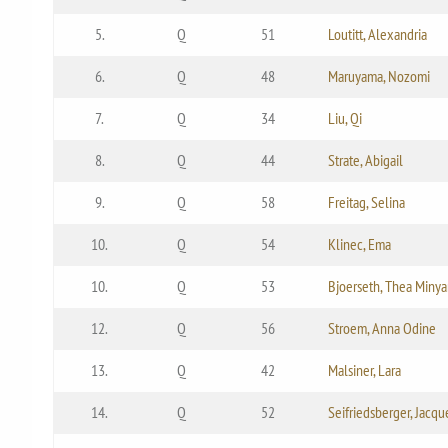
5.
Q
51
Loutitt, Alexandria
6.
Q
48
Maruyama, Nozomi
7.
Q
34
Liu, Qi
8.
Q
44
Strate, Abigail
9.
Q
58
Freitag, Selina
10.
Q
54
Klinec, Ema
10.
Q
53
Bjoerseth, Thea Miny
12.
Q
56
Stroem, Anna Odine
13.
Q
42
Malsiner, Lara
14.
Q
52
Seifriedsberger, Jacqu