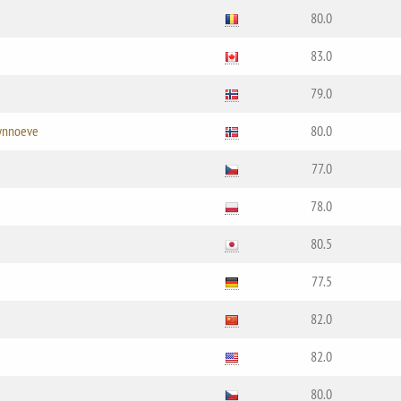
80.0
83.0
e
79.0
Synnoeve
80.0
77.0
78.0
80.5
77.5
82.0
82.0
80.0