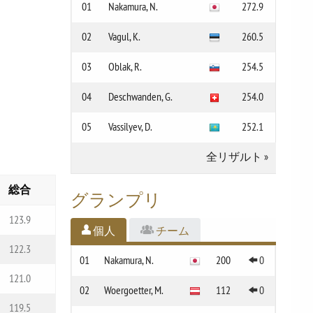
01
Nakamura, N.
272.9
02
Vagul, K.
260.5
03
Oblak, R.
254.5
04
Deschwanden, G.
254.0
05
Vassilyev, D.
252.1
全リザルト
»
総合
グランプリ
123.9
個人
チーム
122.3
01
Nakamura, N.
200
0
121.0
02
Woergoetter, M.
112
0
119.5