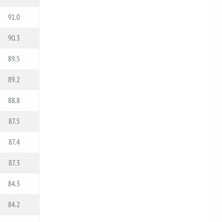
91.0
90.3
89.5
89.2
88.8
87.5
87.4
87.3
84.3
84.2