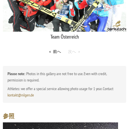
Team Österreich
前へ
次へ
Please note:
Photos in this gallery are not free to use. Even with credit,
permission is required.
Athletes: we offer a special service allowing photo usage for 1 year. Contact
kontakt@nilgen.de
参照