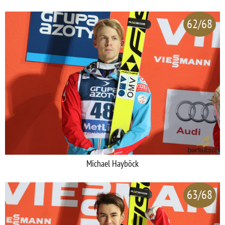
62/68
Michael Hayböck
63/68