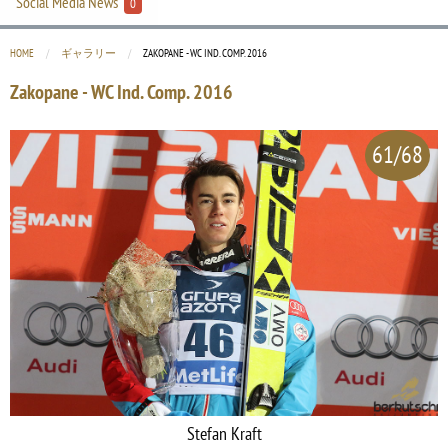
Social Media News
0
HOME
ギャラリー
CURRENT:
ZAKOPANE - WC IND. COMP. 2016
Zakopane - WC Ind. Comp. 2016
61/68
Stefan Kraft