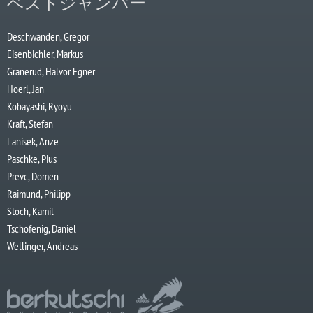
ベストジャンパー
Deschwanden, Gregor
Eisenbichler, Markus
Granerud, Halvor Egner
Hoerl, Jan
Kobayashi, Ryoyu
Kraft, Stefan
Lanisek, Anze
Paschke, Pius
Prevc, Domen
Raimund, Philipp
Stoch, Kamil
Tschofenig, Daniel
Wellinger, Andreas