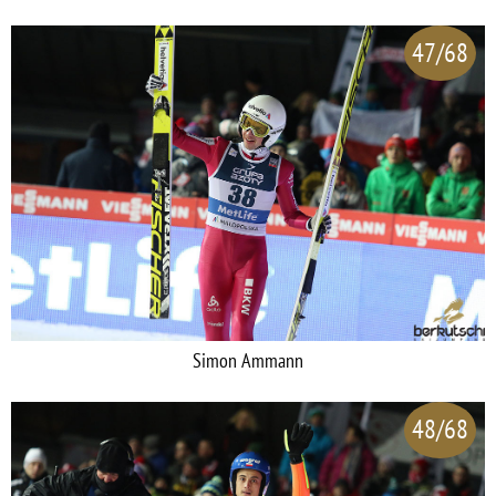
47/68
Simon Ammann
48/68