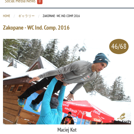
Social Media News
0
HOME
ギャラリー
CURRENT:
ZAKOPANE - WC IND. COMP. 2016
Zakopane - WC Ind. Comp. 2016
46/68
Maciej Kot