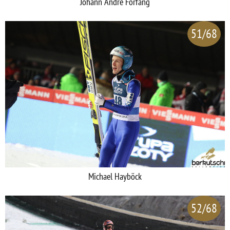
Johann Andre Forfang
51/68
Michael Hayböck
52/68