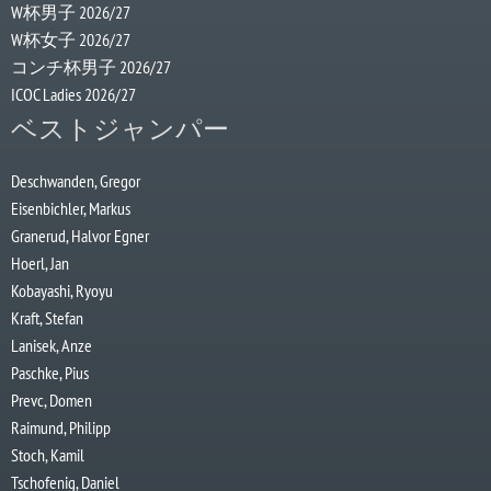
W杯男子 2026/27
W杯女子 2026/27
コンチ杯男子 2026/27
ICOC Ladies 2026/27
ベストジャンパー
Deschwanden, Gregor
Eisenbichler, Markus
Granerud, Halvor Egner
Hoerl, Jan
Kobayashi, Ryoyu
Kraft, Stefan
Lanisek, Anze
Paschke, Pius
Prevc, Domen
Raimund, Philipp
Stoch, Kamil
Tschofenig, Daniel