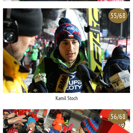
55/68
Kamil Stoch
56/68