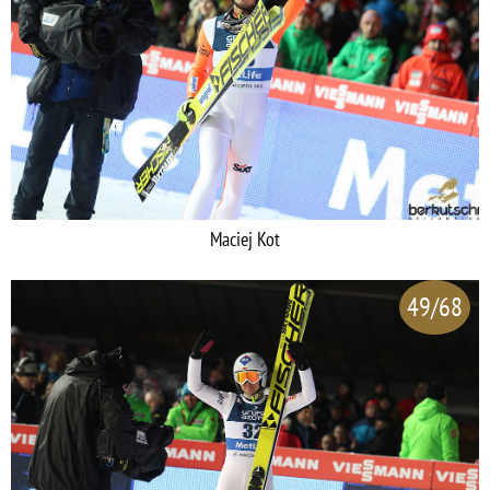
Maciej Kot
49/68