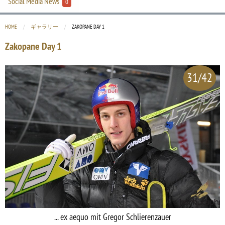
Social Media News
0
HOME
ギャラリー
CURRENT:
ZAKOPANE DAY 1
Zakopane Day 1
31/42
... ex aequo mit Gregor Schlierenzauer