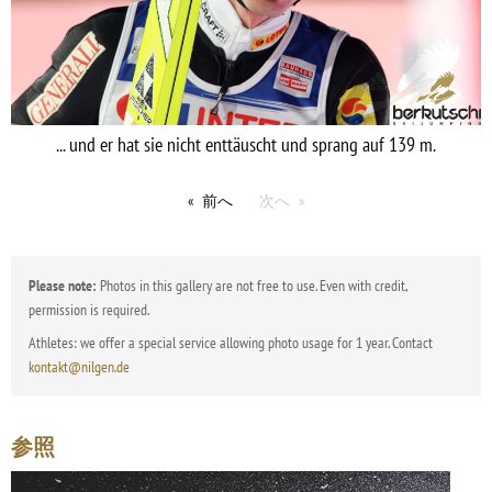
... und er hat sie nicht enttäuscht und sprang auf 139 m.
前へ
次へ
Please note:
Photos in this gallery are not free to use. Even with credit,
permission is required.
Athletes: we offer a special service allowing photo usage for 1 year. Contact
kontakt@nilgen.de
参照