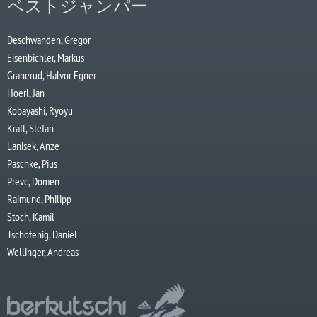
ベストジャンパー
Deschwanden, Gregor
Eisenbichler, Markus
Granerud, Halvor Egner
Hoerl, Jan
Kobayashi, Ryoyu
Kraft, Stefan
Lanisek, Anze
Paschke, Pius
Prevc, Domen
Raimund, Philipp
Stoch, Kamil
Tschofenig, Daniel
Wellinger, Andreas