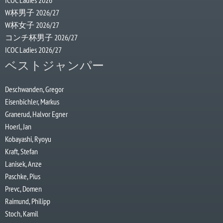
ICOC Ladies 2026
W杯男子 2026/27
W杯女子 2026/27
コンチ杯男子 2026/27
ICOC Ladies 2026/27
ベストジャンパー
Deschwanden, Gregor
Eisenbichler, Markus
Granerud, Halvor Egner
Hoerl, Jan
Kobayashi, Ryoyu
Kraft, Stefan
Lanisek, Anze
Paschke, Pius
Prevc, Domen
Raimund, Philipp
Stoch, Kamil