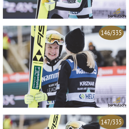
146/335
147/335