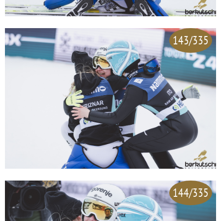
143/335
144/335