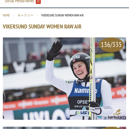
Social Media News
0
HOME
ギャラリー
CURRENT:
VIKERSUND SUNDAY WOMEN RAW AIR
VIKERSUND SUNDAY WOMEN RAW AIR
136/335