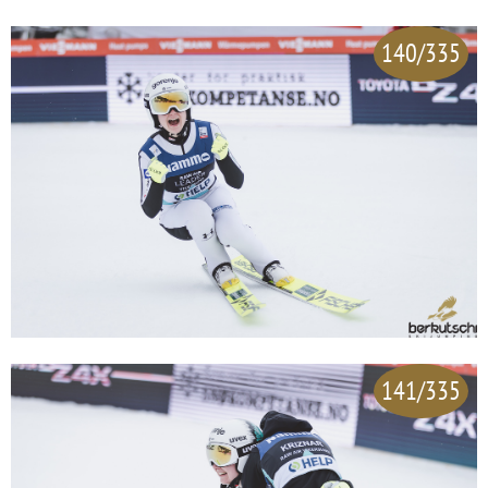
140/335
141/335