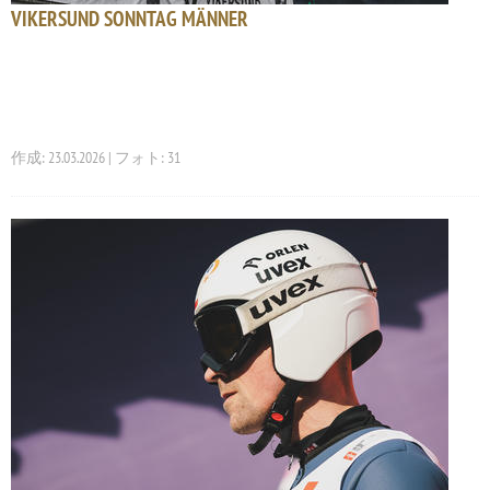
VIKERSUND SONNTAG MÄNNER
作成: 23.03.2026 | フォト: 31