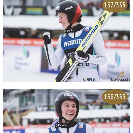
137/335
138/335