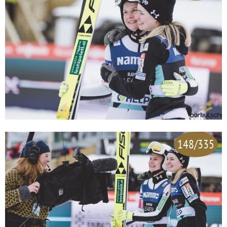
148/335