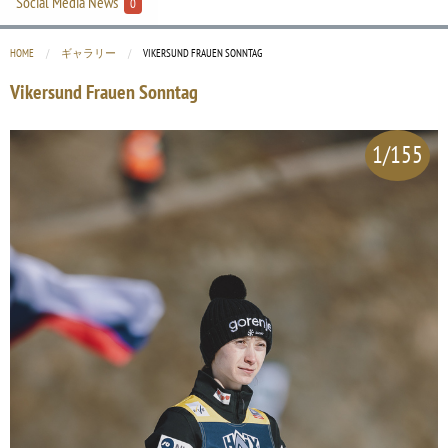
Social Media News
0
HOME
ギャラリー
CURRENT:
VIKERSUND FRAUEN SONNTAG
Vikersund Frauen Sonntag
1/155