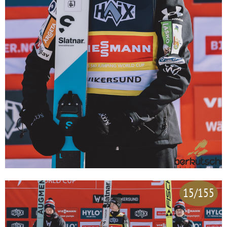
15/155