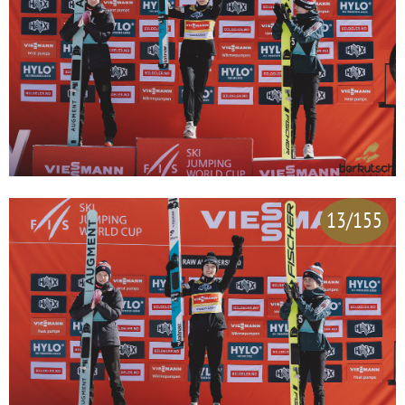
13/155