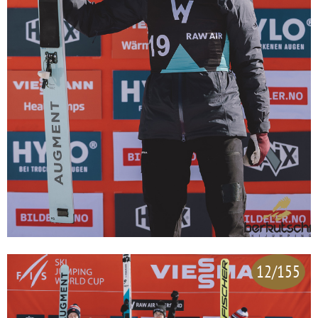
12/155