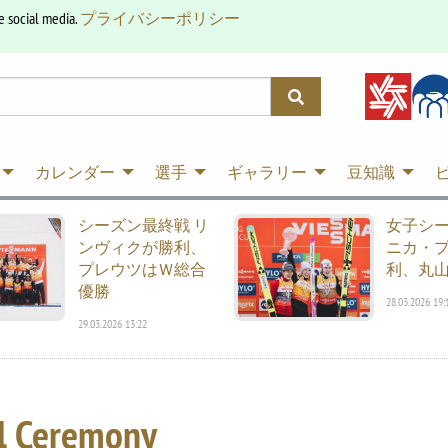
e social media.
プライバシーポリシー
カレンダー
選手
ギャラリー
豆知識
シーズン最終戦 リ
女子シ
ンヴィクが勝利、
ニカ・
プレウツはＷ総合
利、丸山
優勝
28.03.2026 19:
29.03.2026 13:22
al Ceremony