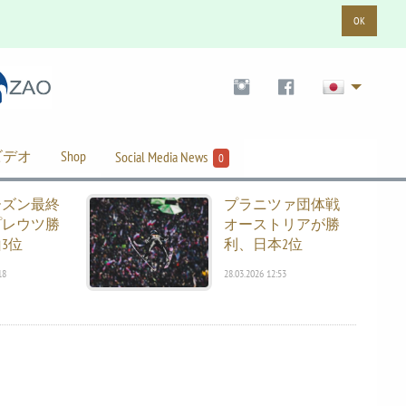
OK
ビデオ
Shop
Social Media News
0
ーズン最終
プラニツァ団体戦
プレウツ勝
オーストリアが勝
3位
利、日本2位
18
28.03.2026 12:53