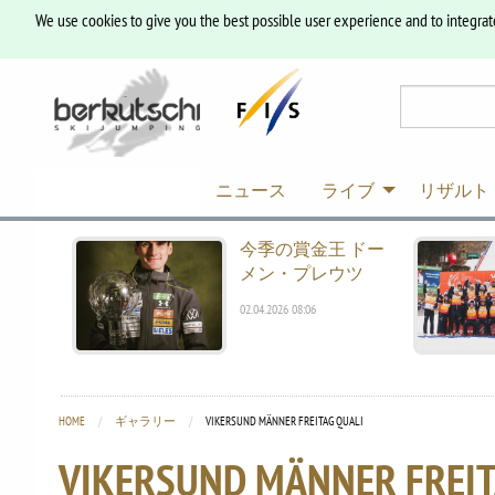
We use cookies to give you the best possible user experience and to integrat
ニュース
ライブ
リザルト
今季の賞金王 ドー
メン・プレウツ
02.04.2026 08:06
HOME
ギャラリー
CURRENT:
VIKERSUND MÄNNER FREITAG QUALI
VIKERSUND MÄNNER FREIT