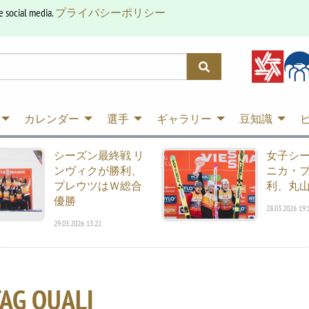
e social media.
プライバシーポリシー
カレンダー
選手
ギャラリー
豆知識
シーズン最終戦 リ
女子シ
ンヴィクが勝利、
ニカ・
プレウツはＷ総合
利、丸山
優勝
28.03.2026 19:
29.03.2026 13:22
AG QUALI