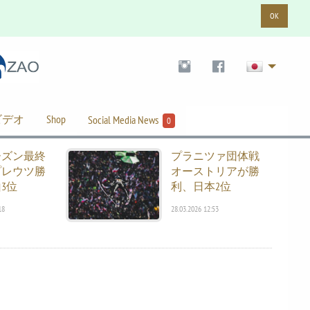
OK
ビデオ
Shop
Social Media News
0
ーズン最終
プラニツァ団体戦
プレウツ勝
オーストリアが勝
3位
利、日本2位
18
28.03.2026 12:53