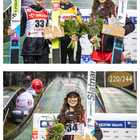
220/244