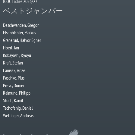
ICOC Ladies 2026/27
ベストジャンパー
Deschwanden, Gregor
Eisenbichler, Markus
Granerud, Halvor Egner
Hoerl, Jan
Kobayashi, Ryoyu
Kraft, Stefan
Lanisek, Anze
Paschke, Pius
Prevc, Domen
Raimund, Philipp
Stoch, Kamil
Tschofenig, Daniel
Wellinger, Andreas