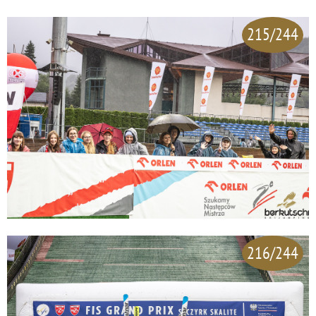
215/244
216/244