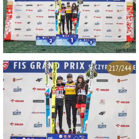
217/244