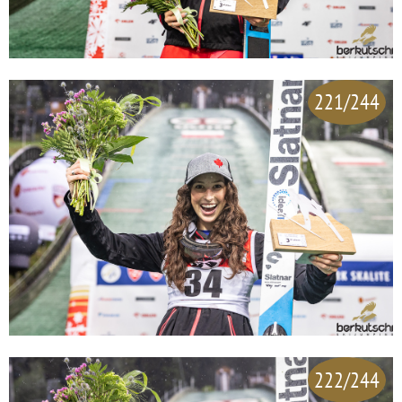
221/244
222/244