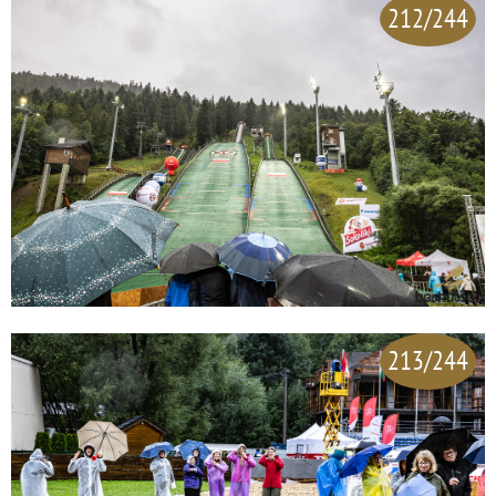
212/244
213/244