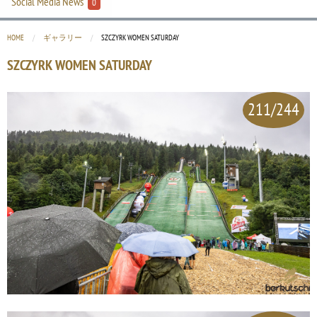
Social Media News
0
HOME
ギャラリー
CURRENT:
SZCZYRK WOMEN SATURDAY
SZCZYRK WOMEN SATURDAY
211/244