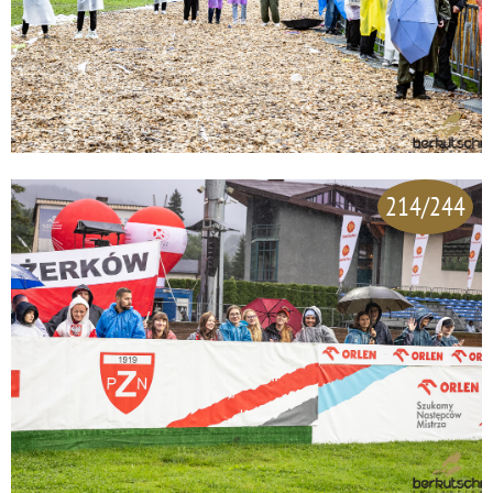
214/244