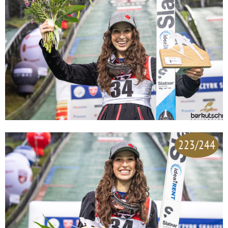
223/244