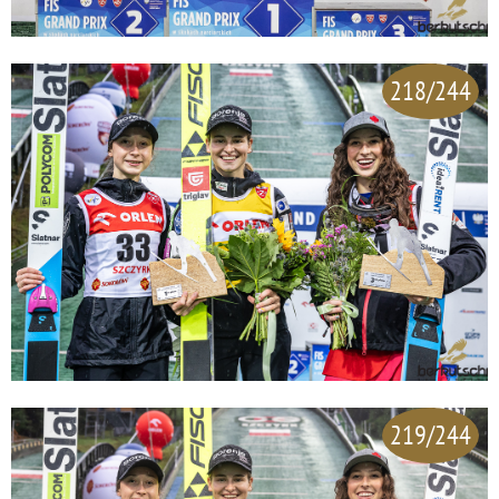
218/244
219/244