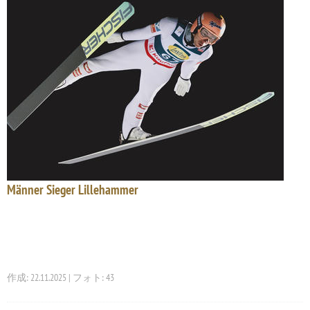
Männer Sieger Lillehammer
作成: 22.11.2025 | フォト: 43