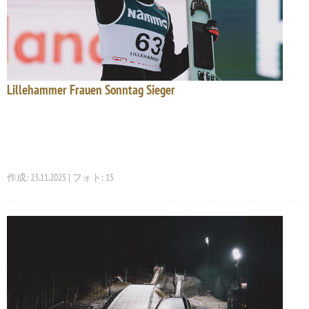
Lillehammer Frauen Sonntag Sieger
作成: 23.11.2025 | フォト: 15