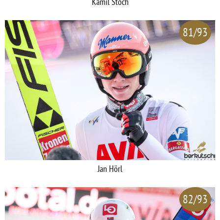
Kamil Stoch
81/93
Jan Hörl
82/93