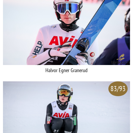
Halvor Egner Granerud
83/93