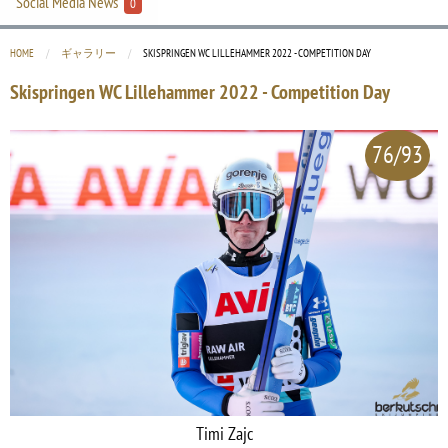
Social Media News
0
HOME
ギャラリー
CURRENT:
SKISPRINGEN WC LILLEHAMMER 2022 - COMPETITION DAY
Skispringen WC Lillehammer 2022 - Competition Day
76/93
Timi Zajc