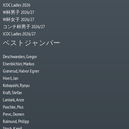
ICOC Ladies 2026
W杯男子 2026/27
W杯女子 2026/27
コンチ杯男子 2026/27
ICOC Ladies 2026/27
ベストジャンパー
Deschwanden, Gregor
Eisenbichler, Markus
Granerud, Halvor Egner
Hoerl, Jan
Kobayashi, Ryoyu
Kraft, Stefan
Lanisek, Anze
Paschke, Pius
Prevc, Domen
Raimund, Philipp
Stoch, Kamil