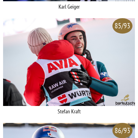
Karl Geiger
85/93
Stefan Kraft
86/93