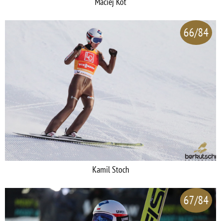
Maciej Kot
66/84
Kamil Stoch
67/84