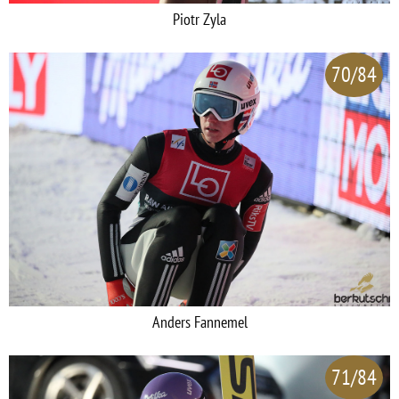
Piotr Zyla
70/84
Anders Fannemel
71/84