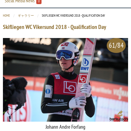
Social Media News
0
HOME
ギャラリー
CURRENT:
SKIFLIEGEN WC VIKERSUND 2018 - QUALIFICATION DAY
Skifliegen WC Vikersund 2018 - Qualification Day
61/84
Johann Andre Forfang