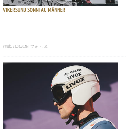
VIKERSUND SONNTAG MÄNNER
作成: 23.03.2026 | フォト: 31