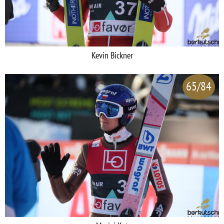
Kevin Bickner
65/84