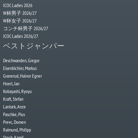
ICOC Ladies 2026
W杯男子 2026/27
W杯女子 2026/27
コンチ杯男子 2026/27
ICOC Ladies 2026/27
ベストジャンパー
Deschwanden, Gregor
Eisenbichler, Markus
Granerud, Halvor Egner
Hoerl, Jan
Kobayashi, Ryoyu
Kraft, Stefan
Lanisek, Anze
Paschke, Pius
Prevc, Domen
Raimund, Philipp
Stoch, Kamil