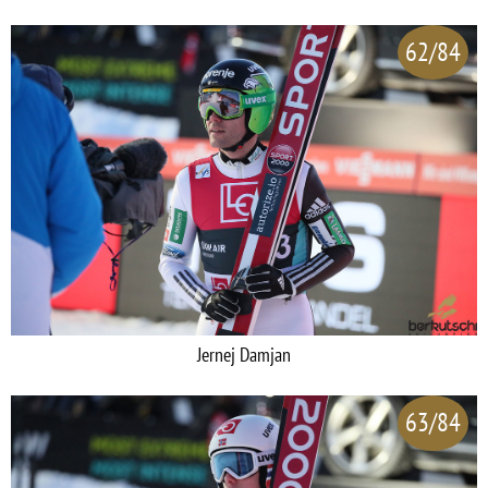
62/84
Jernej Damjan
63/84