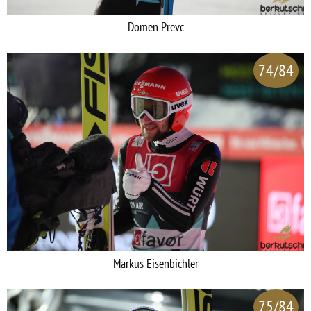
Domen Prevc
74/84
Markus Eisenbichler
75/84