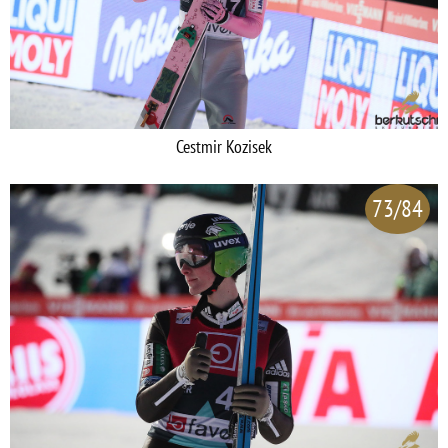
Cestmir Kozisek
73/84