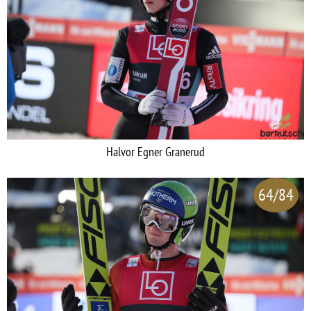
Halvor Egner Granerud
64/84