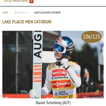
Social Media News
0
HOME
ギャラリー
CURRENT:
LAKE PLACID MEN SATURDAY
LAKE PLACID MEN SATURDAY
106/125
Daniel Tschofenig (AUT)