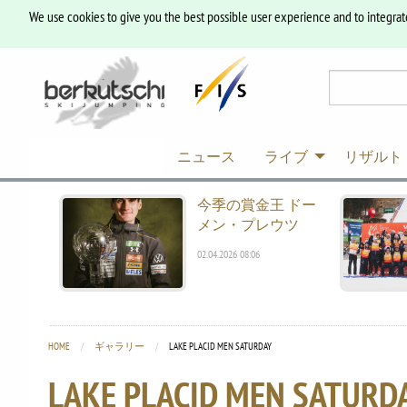
We use cookies to give you the best possible user experience and to integrat
ニュース
ライブ
リザルト
今季の賞金王 ドー
メン・プレウツ
02.04.2026 08:06
HOME
ギャラリー
CURRENT:
LAKE PLACID MEN SATURDAY
LAKE PLACID MEN SATURD