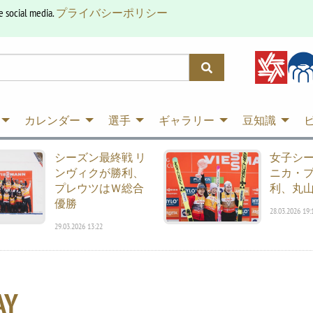
e social media.
プライバシーポリシー
カレンダー
選手
ギャラリー
豆知識
シーズン最終戦 リ
女子シ
ンヴィクが勝利、
ニカ・
プレウツはＷ総合
利、丸山
優勝
28.03.2026 19:
29.03.2026 13:22
AY