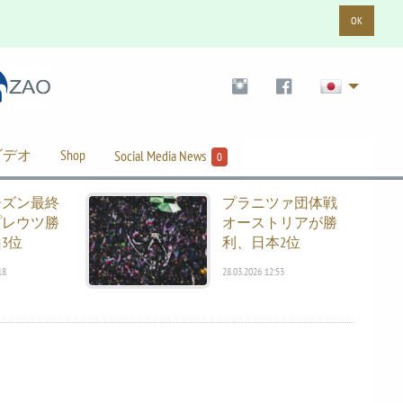
OK
ビデオ
Shop
Social Media News
0
ーズン最終
プラニツァ団体戦
プレウツ勝
オーストリアが勝
3位
利、日本2位
18
28.03.2026 12:53