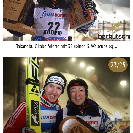
Takanobu Okabe feierte mit 38 seinen 5. Weltcupsieg ...
23/25