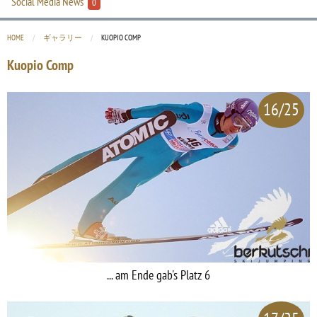
Social Media News
0
HOME
ギャラリー
CURRENT:
KUOPIO COMP
Kuopio Comp
16/25
... am Ende gab's Platz 6