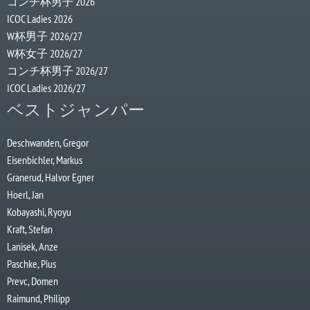
コンチ杯男子 2026
ICOC Ladies 2026
W杯男子 2026/27
W杯女子 2026/27
コンチ杯男子 2026/27
ICOC Ladies 2026/27
ベストジャンパー
Deschwanden, Gregor
Eisenbichler, Markus
Granerud, Halvor Egner
Hoerl, Jan
Kobayashi, Ryoyu
Kraft, Stefan
Lanisek, Anze
Paschke, Pius
Prevc, Domen
Raimund, Philipp