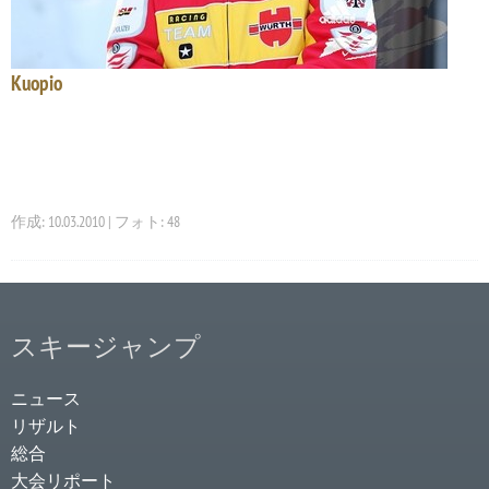
Kuopio
作成: 10.03.2010 | フォト: 48
スキージャンプ
ニュース
リザルト
総合
大会リポート