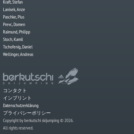
Kraft, Stefan
Lanisek, Anze
Paschke, Pius
Prevc, Domen
Raimund, Philipp
Stoch, Kamil
Tschofenig, Daniel
Wellinger, Andreas
コンタクト
インプリント
Datenschutzerklärung
プライバシーポリシー
Copyright by berkutschi skijumping © 2026.
All rights reserved.