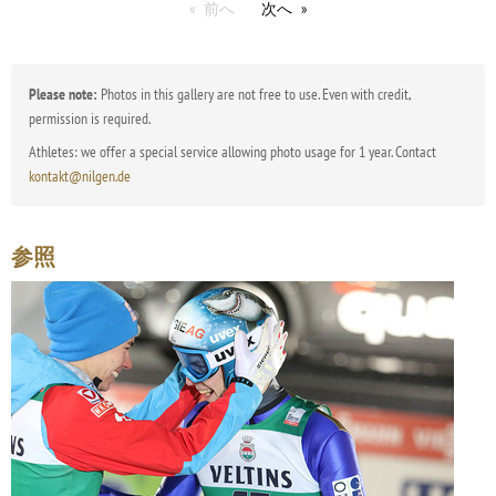
前へ
次へ
Please note:
Photos in this gallery are not free to use. Even with credit,
permission is required.
Athletes: we offer a special service allowing photo usage for 1 year. Contact
kontakt@nilgen.de
参照