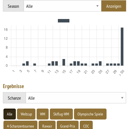
Season
Ergebnisse
Schanze
Alle
Weltcup
WM
Skiflug-WM
Olympische Spiele
4-Schanzentournee
Rawair
Grand-Prix
COC