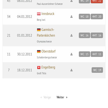
45
06.01.2012
WC: 19
4HT: 22
Paul-Ausserleitner-Schanze
Innsbruck
34
04.01.2012
WC: 18
4HT: 20
Berg Isel
Garmisch-
21
01.01.2012
Partenkirchen
WC: 16
4HT: 16
Olympiaschanze
Oberstdorf
11
30.12.2011
WC: 15
4HT: 11
Schattenbergschanze
Engelberg
7
18.12.2011
WC: 19
Groß Titlis
Vorige
Weiter