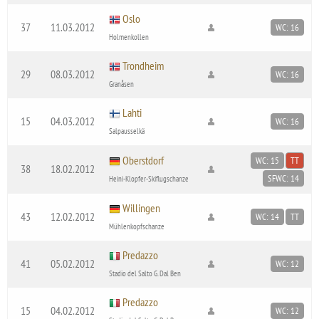
Oslo
37
11.03.2012
WC: 16
Holmenkollen
Trondheim
29
08.03.2012
WC: 16
Granåsen
Lahti
15
04.03.2012
WC: 16
Salpausselkä
Oberstdorf
WC: 15
TT
38
18.02.2012
SFWC: 14
Heini-Klopfer-Skiflugschanze
Willingen
43
12.02.2012
WC: 14
TT
Mühlenkopfschanze
Predazzo
41
05.02.2012
WC: 12
Stadio del Salto G. Dal Ben
Predazzo
15
04.02.2012
WC: 12