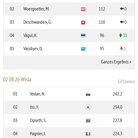
02
Woergoetter, M.
112
0
03
Deschwanden, G.
110
0
04
Vagul, K.
96
11
05
Vassilyev, D.
95
1
Ganzes Ergebnis
»
02.08.26 Wisla
GP Damen
01
Vodan, N.
242.2
02
Ito, Y.
234.0
03
Opseth, S.
227.8
04
Pagnier, J.
224.3