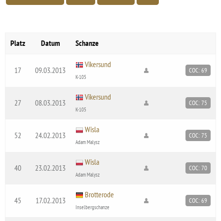
Platz
Datum
Schanze
Vikersund
17
09.03.2013
COC: 69
K-105
Vikersund
27
08.03.2013
COC: 75
K-105
Wisla
52
24.02.2013
COC: 75
Adam Malysz
Wisla
40
23.02.2013
COC: 70
Adam Malysz
Brotterode
45
17.02.2013
COC: 69
Inselbergschanze