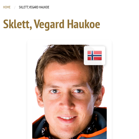
HOME
CURRENT:
SKLETT, VEGARD HAUKOE
Sklett, Vegard Haukoe