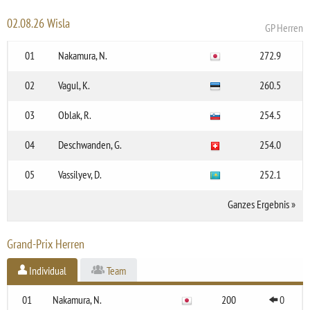
02.08.26 Wisla
GP Herren
01
Nakamura, N.
272.9
02
Vagul, K.
260.5
03
Oblak, R.
254.5
04
Deschwanden, G.
254.0
05
Vassilyev, D.
252.1
Ganzes Ergebnis
»
Grand-Prix Herren
Individual
Team
01
Nakamura, N.
200
0