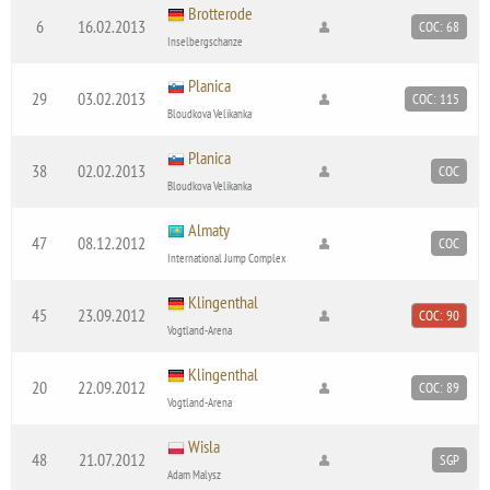
Brotterode
6
16.02.2013
COC: 68
Inselbergschanze
Planica
29
03.02.2013
COC: 115
Bloudkova Velikanka
Planica
38
02.02.2013
COC
Bloudkova Velikanka
Almaty
47
08.12.2012
COC
International Jump Complex
Klingenthal
45
23.09.2012
COC: 90
Vogtland-Arena
Klingenthal
20
22.09.2012
COC: 89
Vogtland-Arena
Wisla
48
21.07.2012
SGP
Adam Malysz