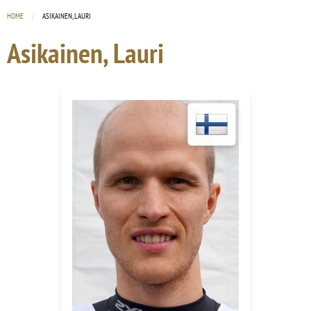
HOME
CURRENT:
ASIKAINEN, LAURI
Asikainen, Lauri