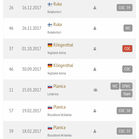
Ruka
26
16.12.2017
COC: 39
Rukatunturi
Ruka
46
26.11.2017
WC
Rukatunturi
Klingenthal
37
01.10.2017
COC
Vogtland-Arena
Klingenthal
46
30.09.2017
COC
Vogtland-Arena
Planica
WC
SFWC
11
25.03.2017
Team
Letalnica
Planica
57
19.02.2017
COC: 38
Bloudkova Velikanka
Planica
39
18.02.2017
COC: 35
Bloudkova Velikanka