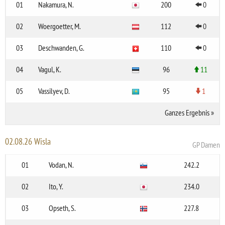
01
Nakamura, N.
200
0
02
Woergoetter, M.
112
0
03
Deschwanden, G.
110
0
04
Vagul, K.
96
11
05
Vassilyev, D.
95
1
Ganzes Ergebnis
»
02.08.26 Wisla
GP Damen
01
Vodan, N.
242.2
02
Ito, Y.
234.0
03
Opseth, S.
227.8