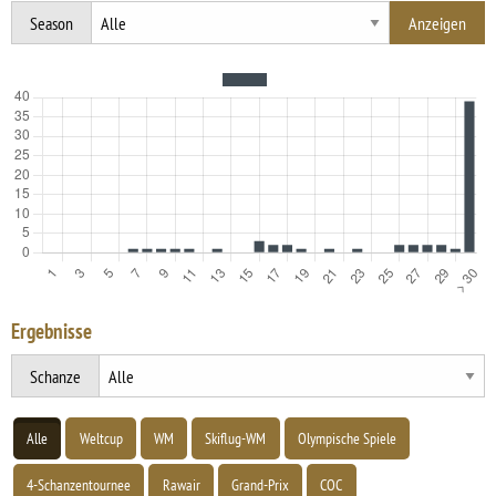
Season
Ergebnisse
Schanze
Alle
Weltcup
WM
Skiflug-WM
Olympische Spiele
4-Schanzentournee
Rawair
Grand-Prix
COC