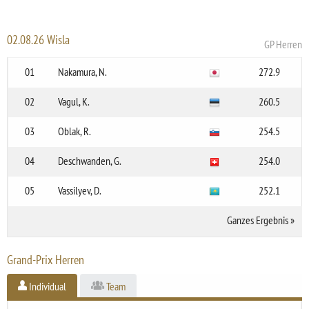
02.08.26 Wisla
GP Herren
01
Nakamura, N.
272.9
02
Vagul, K.
260.5
03
Oblak, R.
254.5
04
Deschwanden, G.
254.0
05
Vassilyev, D.
252.1
Ganzes Ergebnis
»
Grand-Prix Herren
Individual
Team