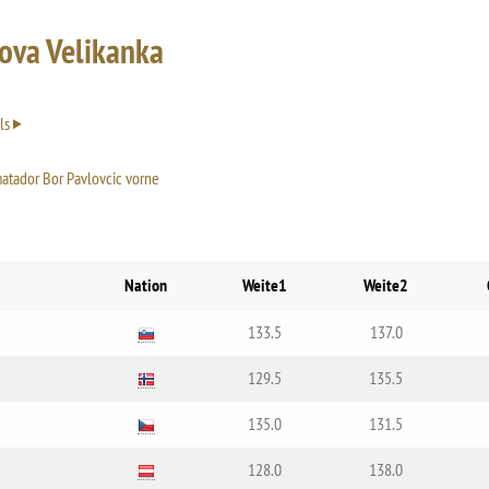
ova Velikanka
ls
atador Bor Pavlovcic vorne
Nation
Weite1
Weite2
133.5
137.0
129.5
135.5
135.0
131.5
128.0
138.0