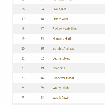
16.
54
Hvala, Jaka
17.
48
Osterc, Aljaz
18.
47
Steiner, Maximilian
19.
35
Hamann, Martin
20.
30
Schuler, Andreas
21.
62
Dezman, Nejc
22.
19
Jelar, Ziga
23.
46
Pungertar, Matjaz
24.
39
Wolny, Jakub
25.
12
Wasek, Pawel