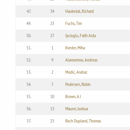
47.
34
Haukedal, Richard
49.
23
Fuchs, Tim
50.
27
Ipcioglu, Fatih Arda
51.
1
Kveder, Miha
52.
9
Alamommo, Andreas
53.
2
Modic, Andraz
54.
7
Pedersen, Robin
55.
10
Brown, A J
56.
13
Maurer, Joshua
57.
25
Roch Dupland, Thomas