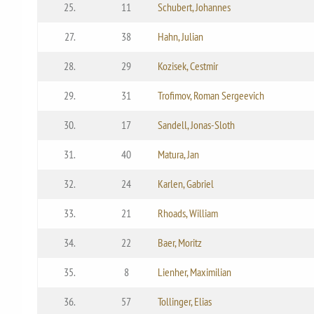
25.
11
Schubert, Johannes
27.
38
Hahn, Julian
28.
29
Kozisek, Cestmir
29.
31
Trofimov, Roman Sergeevich
30.
17
Sandell, Jonas-Sloth
31.
40
Matura, Jan
32.
24
Karlen, Gabriel
33.
21
Rhoads, William
34.
22
Baer, Moritz
35.
8
Lienher, Maximilian
36.
57
Tollinger, Elias