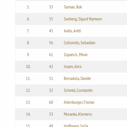
5.
33
Tarman, Rok
6.
55
Soeberg, Sigurd Nymoen
7.
45
Aalto, Antti
8.
56
Colloredo, Sebastian
9.
61
Zupancic, Miran
10.
42
Insam, Alex
11.
51
Bresadola, Davide
12.
32
Schmid, Constantin
13.
60
Altenburger, Florian
14.
53
Muranka, Klemens
15.
49
Hoffmann, Felix