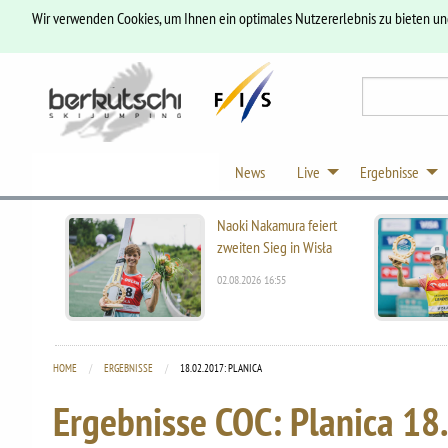
Wir verwenden Cookies, um Ihnen ein optimales Nutzererlebnis zu bieten u
News
Live
Ergebnisse
Naoki Nakamura feiert
zweiten Sieg in Wisła
02.08.2026 16:55
HOME
ERGEBNISSE
CURRENT:
18.02.2017: PLANICA
Ergebnisse COC: Planica
18