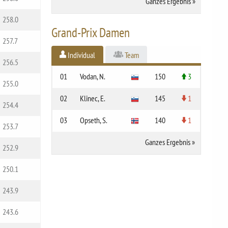
Ganzes Ergebnis
»
258.0
Grand-Prix Damen
257.7
Individual
Team
256.5
01
Vodan, N.
150
3
255.0
02
Klinec, E.
145
1
254.4
03
Opseth, S.
140
1
253.7
Ganzes Ergebnis
»
252.9
250.1
243.9
243.6