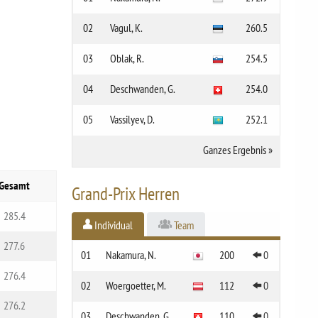
02
Vagul, K.
260.5
03
Oblak, R.
254.5
04
Deschwanden, G.
254.0
05
Vassilyev, D.
252.1
Ganzes Ergebnis
»
Gesamt
Grand-Prix Herren
285.4
Individual
Team
277.6
01
Nakamura, N.
200
0
276.4
02
Woergoetter, M.
112
0
276.2
03
Deschwanden, G.
110
0