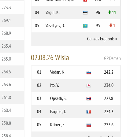
273.3
04
Vagul, K.
96
11
269.1
05
Vassilyev, D.
95
1
268.9
Ganzes Ergebnis
»
265.4
02.08.26 Wisla
GP Damen
265.0
264.5
01
Vodan, N.
242.2
263.6
02
Ito, Y.
234.0
261.8
03
Opseth, S.
227.8
260.4
04
Pagnier, J.
224.3
258.8
05
Klinec, E.
223.6
258.6