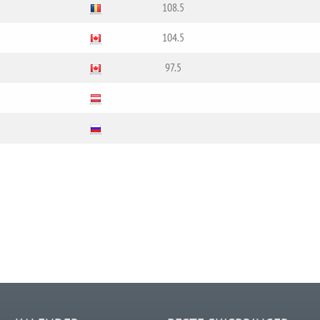
108.5
104.5
97.5