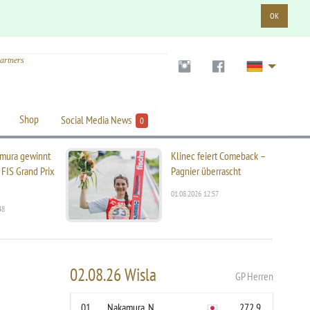
OK
artners
Shop
Social Media News
0
mura gewinnt
Klinec feiert Comeback –
 FIS Grand Prix
Pagnier überrascht
01.08.2026 12:57
48
02.08.26 Wisla
GP Herren
01
Nakamura, N.
272.9