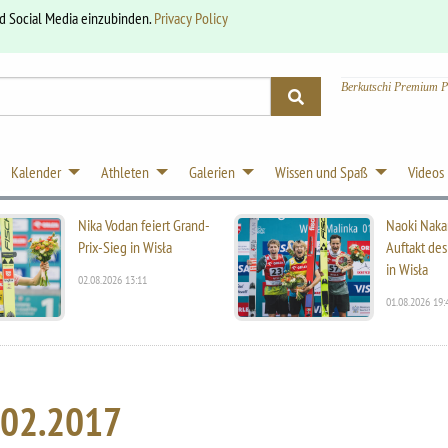
nd Social Media einzubinden.
Privacy Policy
Berkutschi Premium P
Kalender
Athleten
Galerien
Wissen und Spaß
Videos
Nika Vodan feiert Grand-
Naoki Naka
Prix-Sieg in Wisła
Auftakt des
in Wisła
02.08.2026 13:11
01.08.2026 19:
.02.2017