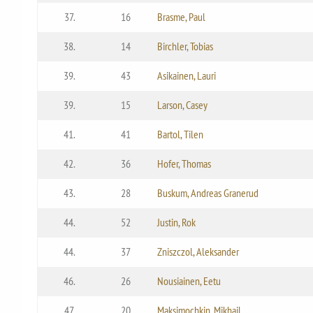
37.
16
Brasme, Paul
38.
14
Birchler, Tobias
39.
43
Asikainen, Lauri
39.
15
Larson, Casey
41.
41
Bartol, Tilen
42.
36
Hofer, Thomas
43.
28
Buskum, Andreas Granerud
44.
52
Justin, Rok
44.
37
Zniszczol, Aleksander
46.
26
Nousiainen, Eetu
47.
20
Maksimochkin, Mikhail