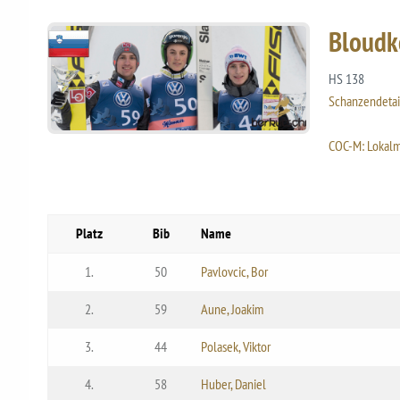
Bloudk
HS 138
Schanzendetai
COC-M: Lokalm
Platz
Bib
Name
1.
50
Pavlovcic, Bor
2.
59
Aune, Joakim
3.
44
Polasek, Viktor
4.
58
Huber, Daniel