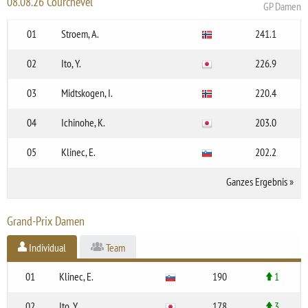
08.08.26 Courchevel
GP Damen
01
Stroem, A.
241.1
02
Ito, Y.
226.9
03
Midtskogen, I.
220.4
04
Ichinohe, K.
203.0
05
Klinec, E.
202.2
Ganzes Ergebnis
»
Grand-Prix Damen
Individual
Team
01
Klinec, E.
190
1
02
Ito, Y.
178
3