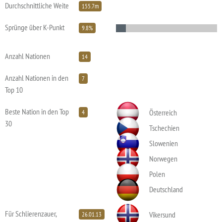
Durchschnittliche Weite
155.7m
Sprünge über K-Punkt
9.8%
Anzahl Nationen
14
Anzahl Nationen in den
7
Top 10
Beste Nation in den Top
Österreich
4
30
Tschechien
Slowenien
Norwegen
Polen
Deutschland
Für Schlierenzauer,
Vikersund
26.01.13