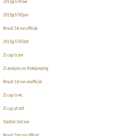
2013jp3783wc
2013jp3783pm
Result 1st run official
2013jp3783stsf
Zl cup ls pm
Zl analysis cor fisskijumping
Result 1st run unofficial
Zl cup ls wc
Zl cup pt stsf
Startlist 2nd run
Result 2nd run official