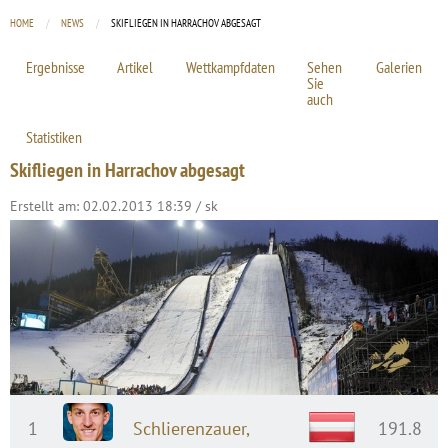
HOME
NEWS
CURRENT:
SKIFLIEGEN IN HARRACHOV ABGESAGT
Ergebnisse
Artikel
Wettkampfdaten
Sehen
Galerien
Sie
auch
Statistiken
Skifliegen in Harrachov abgesagt
Erstellt am: 02.02.2013 18:39 / sk
1
Schlierenzauer,
191.8