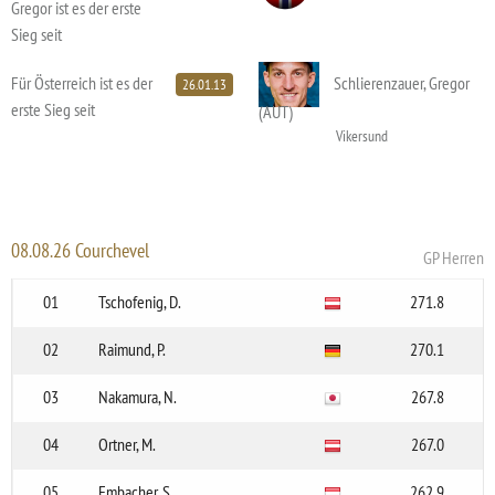
Gregor ist es der erste
Sieg seit
Für Österreich ist es der
Schlierenzauer, Gregor
26.01.13
erste Sieg seit
(AUT)
Vikersund
08.08.26 Courchevel
GP Herren
01
Tschofenig, D.
271.8
02
Raimund, P.
270.1
03
Nakamura, N.
267.8
04
Ortner, M.
267.0
05
Embacher, S.
262.9