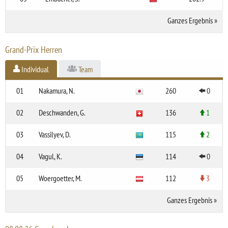
Ganzes Ergebnis
»
Grand-Prix Herren
Individual
Team
01
Nakamura, N.
260
0
02
Deschwanden, G.
136
1
03
Vassilyev, D.
115
2
04
Vagul, K.
114
0
05
Woergoetter, M.
112
3
Ganzes Ergebnis
»