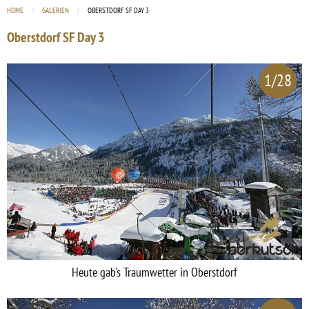
HOME
GALERIEN
CURRENT:
OBERSTDORF SF DAY 3
Oberstdorf SF Day 3
1/28
Heute gab's Traumwetter in Oberstdorf