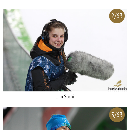
2/63
…in Sochi
3/63