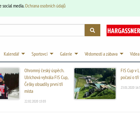
e social media.
Ochrana osobních údajů
Kalendář
Sportovci
Galerie
Vědomosti a zábava
Videa
Ohromný český úspěch.
FIS Cup v L
Ulrichová vyhrála FIS Cup,
počasí o tř
Češky obsadily první tři
23.01.2020 16:
místa
22.02.2020 15:03