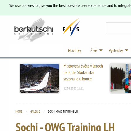
We use cookies to give you the best possible user experience and to integrat
Novinky
Živě
Výsledky
Mistrovství světa v letech
nebude. Skokanská
sezona je u konce
13.03.2020 15:21
HOME
GALERIE
CURRENT:
SOCHI - OWG TRAINING LH
Sochi - OWG Training LH