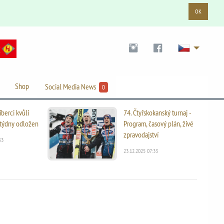
OK
Shop
Social Media News
0
iberci kvůli
74. Čtyřskokanský turnaj -
i týdny odložen
Program, časový plán, živé
zpravodajství
53
23.12.2025 07:33