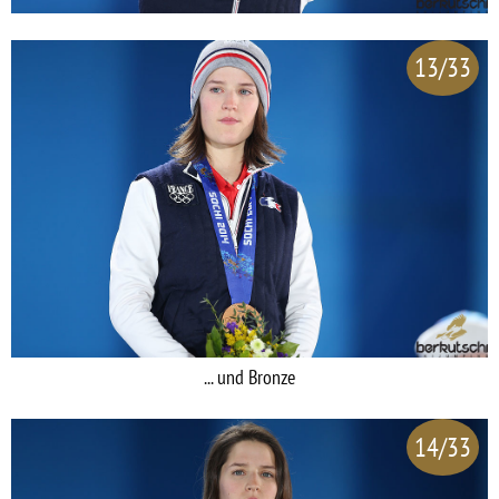
13/33
... und Bronze
14/33