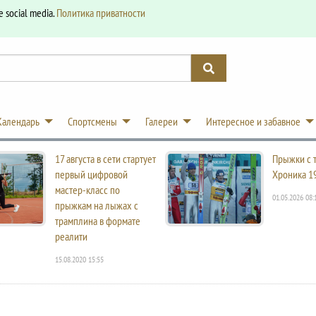
e social media.
Политика приватности
Календарь
Спортсмены
Галереи
Интересное и забавное
17 августа в сети стартует
Прыжки с 
первый цифровой
Хроника 1
мастер-класс по
01.05.2026 08:
прыжкам на лыжах с
трамплина в формате
реалити
15.08.2020 15:55