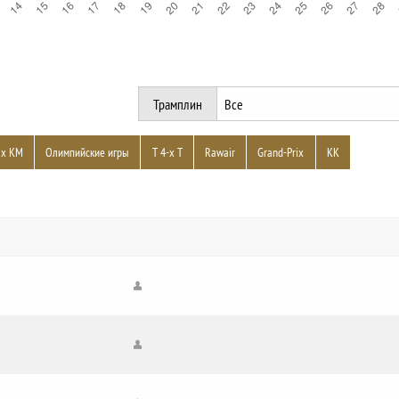
Трамплин
ах КМ
Олимпийские игры
Т 4-х Т
Rawair
Grand-Prix
КК