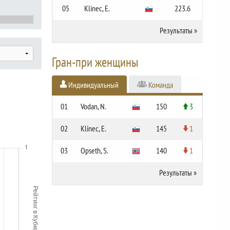
05
Klinec, E.
223.6
Результаты
»
Гран-при женщины
Индивидуальный
Команда
01
Vodan, N.
150
3
02
Klinec, E.
145
1
03
Opseth, S.
140
1
Результаты
»