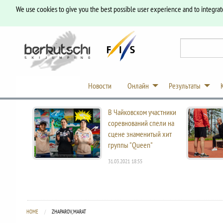
We use cookies to give you the best possible user experience and to integrat
Новости
Онлайн
Результаты
В Чайковском участники
соревнований спели на
сцене знаменитый хит
группы "Queen"
31.03.2021 18:55
HOME
CURRENT:
ZHAPAROV, MARAT