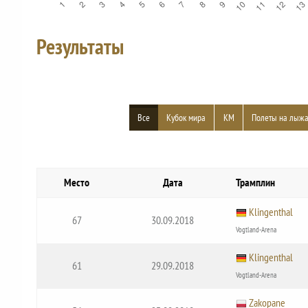
Результаты
Все
Кубок мира
КМ
Полеты на лыж
Место
Дата
Трамплин
Klingenthal
67
30.09.2018
Vogtland-Arena
Klingenthal
61
29.09.2018
Vogtland-Arena
Zakopane