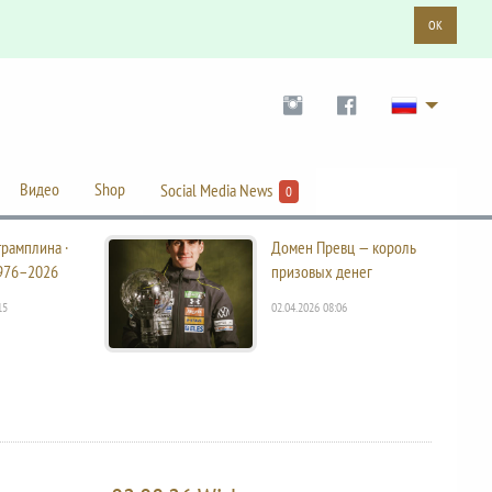
OK
Видео
Shop
Social Media News
0
трамплина ·
Домен Превц — король
976–2026
призовых денег
15
02.04.2026 08:06