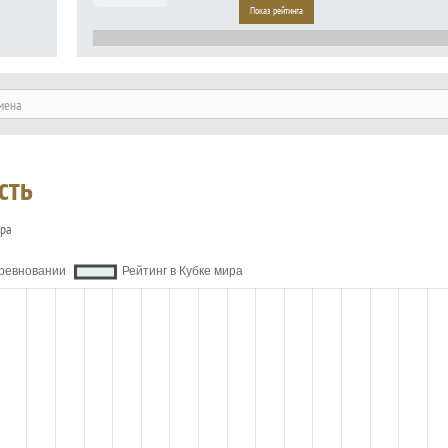
Показ рейтинга
мена
сть
ира