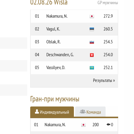
02.08.26 Wisla
GP мужчины
01
Nakamura, N.
272.9
02
Vagul, K.
260.5
03
Oblak, R.
254.5
04
Deschwanden, G.
254.0
05
Vassilyev, D.
252.1
Результаты
»
Гран-при мужчины
Индивидуальный
Команда
01
Nakamura, N.
200
0