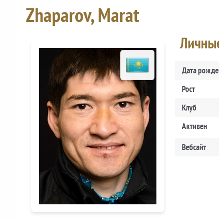
Zhaparov, Marat
Личны
Дата рожде
Рост
Клуб
Активен
Вебсайт