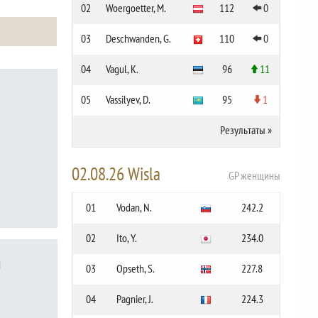
02
Woergoetter, M.
112
0
03
Deschwanden, G.
110
0
04
Vagul, K.
96
11
05
Vassilyev, D.
95
1
Результаты
»
02.08.26 Wisla
GP женщины
01
Vodan, N.
242.2
02
Ito, Y.
234.0
а
03
Opseth, S.
227.8
04
Pagnier, J.
224.3