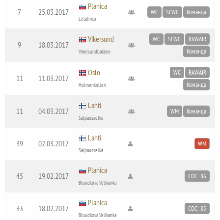
Planica
7
25.03.2017
WC
SFWC
Команда
Letalnica
Vikersund
WC
SFWC
RAWAIR
9
18.03.2017
Команда
Vikersundbakken
Oslo
WC
RAWAIR
11
11.03.2017
Команда
Holmenkollen
Lahti
11
04.03.2017
WM
Команда
Salpausselkä
Lahti
39
02.03.2017
WM
Salpausselkä
Planica
45
19.02.2017
COC: 86
Bloudkova Velikanka
Planica
33
18.02.2017
COC: 85
Bloudkova Velikanka