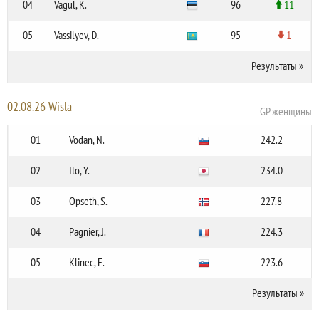
04
Vagul, K.
96
11
05
Vassilyev, D.
95
1
Результаты
»
02.08.26 Wisla
GP женщины
01
Vodan, N.
242.2
02
Ito, Y.
234.0
03
Opseth, S.
227.8
04
Pagnier, J.
224.3
05
Klinec, E.
223.6
Результаты
»