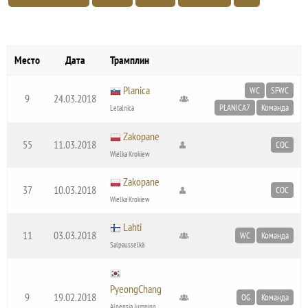
Место
Дата
Трамплин
Planica
WC
SFWC
9
24.03.2018
PLANICA7
Команда
Letalnica
Zakopane
55
11.03.2018
COC
Wielka Krokiew
Zakopane
37
10.03.2018
COC
Wielka Krokiew
Lahti
11
03.03.2018
WC
Команда
Salpausselkä
PyeongChang
9
19.02.2018
OG
Команда
Alpensia Jumping