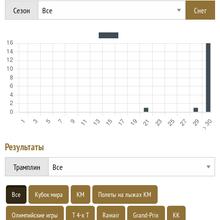
Сезон
Результаты
Трамплин
Все
Кубок мира
КМ
Полеты на лыжах КМ
Олимпийские игры
Т 4-х Т
Rawair
Grand-Prix
КК