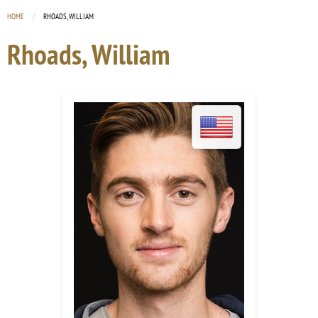
HOME
CURRENT:
RHOADS, WILLIAM
Rhoads, William