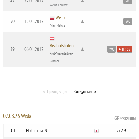
47
22.01.2017
WC
Wielka Krokiew
Wisla
50
15.01.2017
WC
Adam Malysz
Bischofshofen
39
06.01.2017
WC
4HT: 58
Paul-Ausserleitner-
Schanze
Предыдущая
Следующая
02.08.26 Wisla
GP мужчины
01
Nakamura, N.
272.9