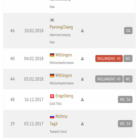
Park
PyeongChang
46
10.02.2018
OG
Alpensia Jumping
Park
Willingen
40
04.02.2018
WILLINGEN5: 43
WC
Mühlenkopfschanze
Willingen
44
03.02.2018
WILLINGEN5: 45
WC
Mühlenkopfschanze
Engelberg
48
16.12.2017
WC: 36
Groß Titlis
Nizhny
29
03.12.2017
Tagil
WC: 34
Tramplin Stork