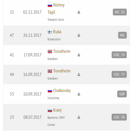
Nizhny
21
02.12.2017
Tagil
WC: 33
Tramplin Stork
Ruka
47
26.11.2017
WC
Rukatunturi
Trondheim
41
17.09.2017
COC: 74
Granåsen
Trondheim
44
16.09.2017
COC: 73
Granåsen
Chaikovsky
53
10.09.2017
SGP
Snezhinka
Kranj
23
08.07.2017
COC: 30
Bauhenk / OMV
Center