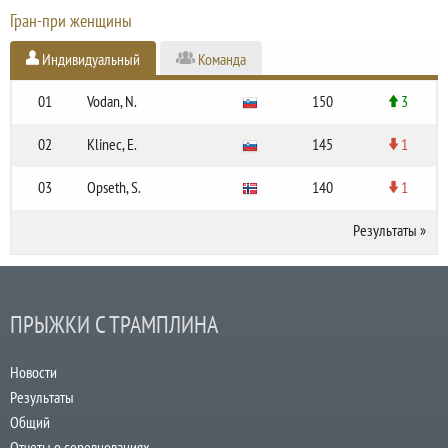
Гран-при женщины
Индивидуальный
Команда
01
Vodan, N.
150
3
02
Klinec, E.
145
1
03
Opseth, S.
140
1
Результаты
»
ПРЫЖКИ С ТРАМПЛИНА
Новости
Результаты
Общий
Отчеты о соревнованиях