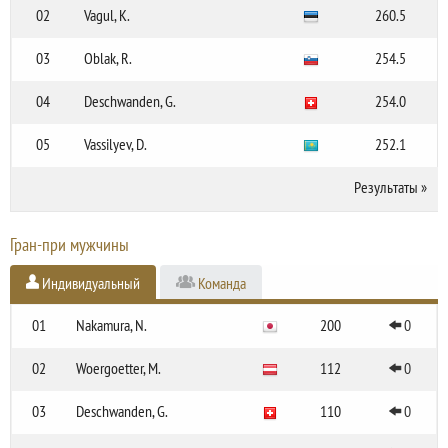
02
Vagul, K.
260.5
03
Oblak, R.
254.5
04
Deschwanden, G.
254.0
05
Vassilyev, D.
252.1
Результаты
»
Гран-при мужчины
Индивидуальный
Команда
01
Nakamura, N.
200
0
02
Woergoetter, M.
112
0
03
Deschwanden, G.
110
0