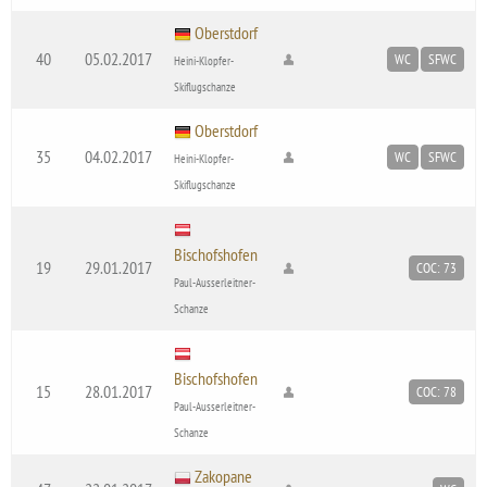
Oberstdorf
40
05.02.2017
WC
SFWC
Heini-Klopfer-
Skiflugschanze
Oberstdorf
35
04.02.2017
WC
SFWC
Heini-Klopfer-
Skiflugschanze
Bischofshofen
19
29.01.2017
COC: 73
Paul-Ausserleitner-
Schanze
Bischofshofen
15
28.01.2017
COC: 78
Paul-Ausserleitner-
Schanze
Zakopane