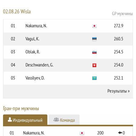
02.08.26 Wisla
GP мужчины
01
Nakamura, N.
272.9
02
Vagul, K.
260.5
03
Oblak, R.
254.5
04
Deschwanden, G.
254.0
05
Vassilyev, D.
252.1
Результаты
»
Гран-при мужчины
Индивидуальный
Команда
01
Nakamura, N.
200
0