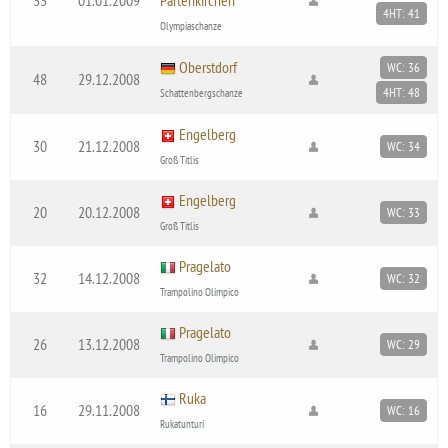
4HT: 41
Olympiaschanze
Oberstdorf
WC: 36
48
29.12.2008
4HT: 48
Schattenbergschanze
Engelberg
30
21.12.2008
WC: 34
Groß Titlis
Engelberg
20
20.12.2008
WC: 33
Groß Titlis
Pragelato
32
14.12.2008
WC: 32
Trampolino Olimpico
Pragelato
26
13.12.2008
WC: 29
Trampolino Olimpico
Ruka
16
29.11.2008
WC: 16
Rukatunturi