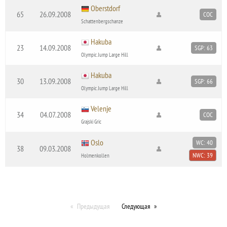
Oberstdorf
65
26.09.2008
COC
Schattenbergschanze
Hakuba
23
14.09.2008
SGP: 63
Olympic Jump Large Hill
Hakuba
30
13.09.2008
SGP: 66
Olympic Jump Large Hill
Velenje
34
04.07.2008
COC
Grajski Gric
Oslo
WC: 40
38
09.03.2008
NWC: 39
Holmenkollen
Предыдущая
Следующая