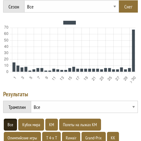
Сезон
Результаты
Трамплин
Все
Кубок мира
КМ
Полеты на лыжах КМ
Олимпийские игры
Т 4-х Т
Rawair
Grand-Prix
КК