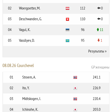
02
Woergoetter, M.
112
0
03
Deschwanden, G.
110
0
04
Vagul, K.
96
11
05
Vassilyev, D.
95
1
Результаты
»
08.08.26 Courchevel
GP женщины
01
Stroem, A.
241.1
02
Ito, Y.
226.9
03
Midtskogen, I.
220.4
04
Ichinohe, K.
203.0