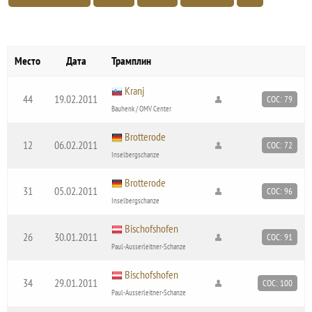
Место
Дата
Трамплин
Kranj
44
19.02.2011
COC: 79
Bauhenk / OMV Center
Brotterode
12
06.02.2011
COC: 72
Inselbergschanze
Brotterode
31
05.02.2011
COC: 96
Inselbergschanze
Bischofshofen
26
30.01.2011
COC: 91
Paul-Ausserleitner-Schanze
Bischofshofen
34
29.01.2011
COC: 100
Paul-Ausserleitner-Schanze