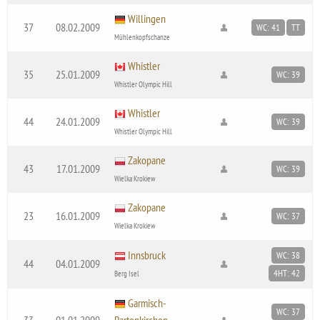
Willingen
37
08.02.2009
WC: 41
TT
Mühlenkopfschanze
Whistler
35
25.01.2009
WC: 39
Whistler Olympic Hill
Whistler
44
24.01.2009
WC: 39
Whistler Olympic Hill
Zakopane
43
17.01.2009
WC: 39
Wielka Krokiew
Zakopane
23
16.01.2009
WC: 37
Wielka Krokiew
Innsbruck
WC: 38
44
04.01.2009
4HT: 42
Berg Isel
Garmisch-
WC: 37
33
01.01.2009
Partenkirchen