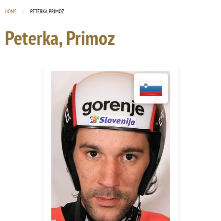
HOME
CURRENT:
PETERKA, PRIMOZ
Peterka, Primoz