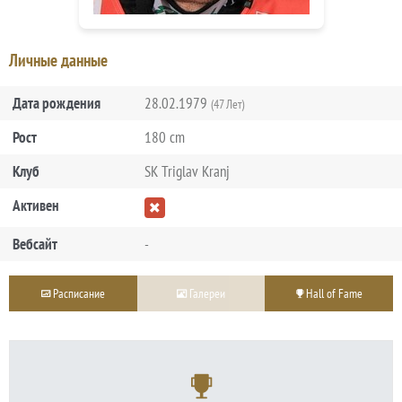
Личные данные
Дата рождения
28.02.1979
(47 Лет)
Рост
180 cm
Клуб
SK Triglav Kranj
Активен
Вебсайт
-
Расписание
Галереи
Hall of Fame