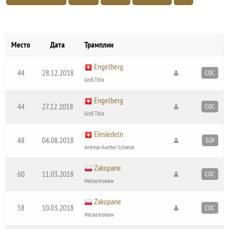
Место
Дата
Трамплин
Engelberg
44
28.12.2018
COC
Groß Titlis
Engelberg
44
27.12.2018
COC
Groß Titlis
Einsiedeln
48
04.08.2018
SGP
Andreas-Kuettel-Schanze
Zakopane
60
11.03.2018
COC
Wielka Krokiew
Zakopane
58
10.03.2018
COC
Wielka Krokiew