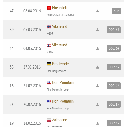
Einsiedeln
47
06.08.2016
SGP
Andreas-Kuettel-Schanze
Vikersund
39
05.03.2016
COC: 65
K-105
Vikersund
34
04.03.2016
COC: 64
K-105
Brotterode
38
27.02.2016
COC: 63
Inselbergschanze
Iron Mountain
16
21.02.2016
COC: 62
Pine Mountain Jump
Iron Mountain
23
20.02.2016
COC: 65
Pine Mountain Jump
Zakopane
19
14.02.2016
COC: 65
Wielka Krokiew