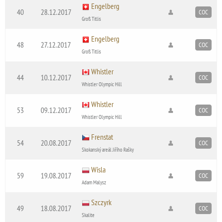
Engelberg
40
28.12.2017
COC
Groß Titlis
Engelberg
48
27.12.2017
COC
Groß Titlis
Whistler
44
10.12.2017
COC
Whistler Olympic Hill
Whistler
53
09.12.2017
COC
Whistler Olympic Hill
Frenstat
54
20.08.2017
COC
Skokanský areál Jiřího Rašky
Wisla
59
19.08.2017
COC
Adam Malysz
Szczyrk
49
18.08.2017
COC
Skalite