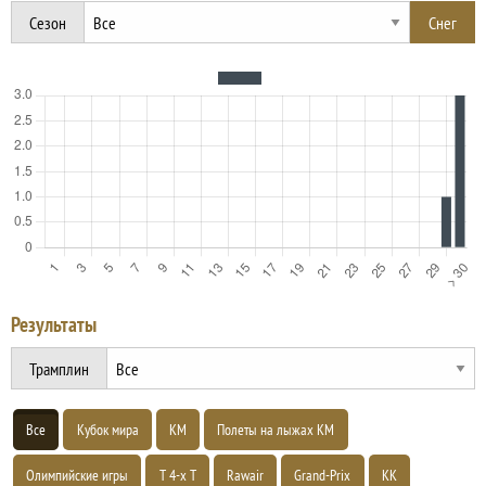
Сезон
Результаты
Трамплин
Все
Кубок мира
КМ
Полеты на лыжах КМ
Олимпийские игры
Т 4-х Т
Rawair
Grand-Prix
КК