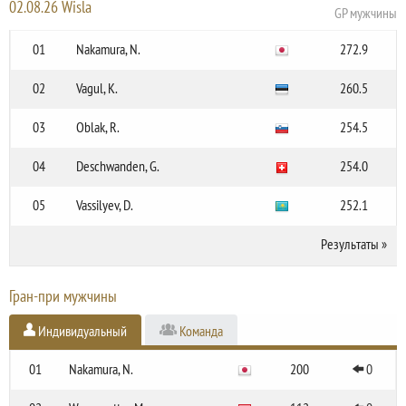
02.08.26 Wisla
GP мужчины
01
Nakamura, N.
272.9
02
Vagul, K.
260.5
03
Oblak, R.
254.5
04
Deschwanden, G.
254.0
05
Vassilyev, D.
252.1
Результаты
»
Гран-при мужчины
Индивидуальный
Команда
01
Nakamura, N.
200
0