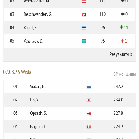
02
Woergoetter, M.
112
0
03
Deschwanden, G.
110
0
04
Vagul, K.
96
11
05
Vassilyev, D.
95
1
Результаты
»
02.08.26 Wisla
GP женщины
01
Vodan, N.
242.2
02
Ito, Y.
234.0
03
Opseth, S.
227.8
04
Pagnier, J.
224.3