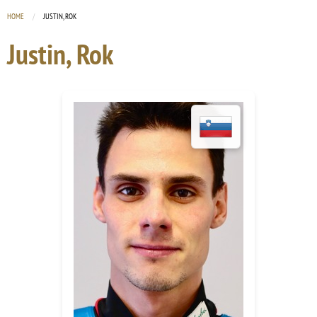
HOME
CURRENT:
JUSTIN, ROK
Justin, Rok