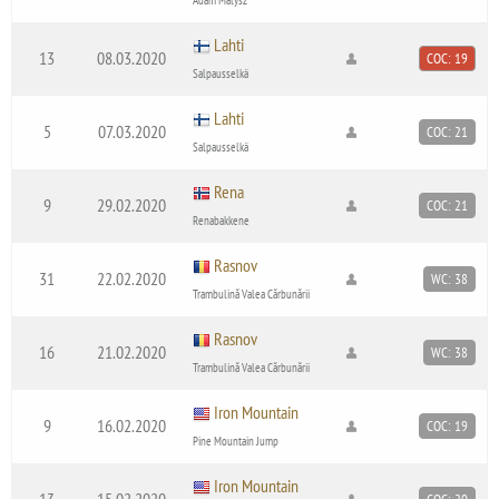
Lahti
13
08.03.2020
COC: 19
Salpausselkä
Lahti
5
07.03.2020
COC: 21
Salpausselkä
Rena
9
29.02.2020
COC: 21
Renabakkene
Rasnov
31
22.02.2020
WC: 38
Trambulină Valea Cărbunării
Rasnov
16
21.02.2020
WC: 38
Trambulină Valea Cărbunării
Iron Mountain
9
16.02.2020
COC: 19
Pine Mountain Jump
Iron Mountain
13
15.02.2020