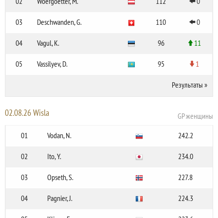
02
Woergoetter, M.
112
0
03
Deschwanden, G.
110
0
04
Vagul, K.
96
11
05
Vassilyev, D.
95
1
Результаты
»
02.08.26 Wisla
GP женщины
01
Vodan, N.
242.2
02
Ito, Y.
234.0
03
Opseth, S.
227.8
04
Pagnier, J.
224.3