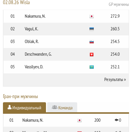
02.08.26 Wisla
GP мужчины
01
Nakamura, N.
272.9
02
Vagul, K.
260.5
03
Oblak, R.
254.5
04
Deschwanden, G.
254.0
05
Vassilyev, D.
252.1
Результаты
»
Гран-при мужчины
Индивидуальный
Команда
01
Nakamura, N.
200
0