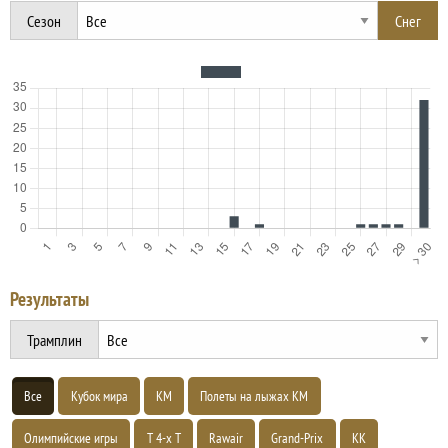
Сезон
Результаты
Трамплин
Все
Кубок мира
КМ
Полеты на лыжах КМ
Олимпийские игры
Т 4-х Т
Rawair
Grand-Prix
КК