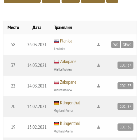
Место
Дата
Трамплин
Planica
58
26.03.2021
WC
SFWC
Letalnica
Zakopane
37
14.03.2021
COC: 37
Wielka Krokiew
Zakopane
22
14.03.2021
COC: 37
Wielka Krokiew
Klingenthal
20
14.02.2021
COC: 37
Vogtland-Arena
Klingenthal
19
13.02.2021
COC: 36
Vogtland-Arena