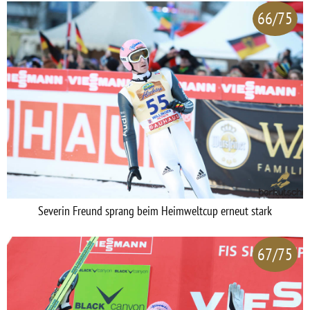
66/75
Severin Freund sprang beim Heimweltcup erneut stark
67/75