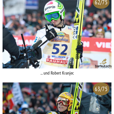
62/75
... und Robert Kranjec
63/75