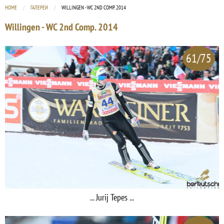
HOME
ГАЛЕРЕИ
CURRENT:
WILLINGEN - WC 2ND COMP. 2014
Willingen - WC 2nd Comp. 2014
61/75
... Jurij Tepes ...