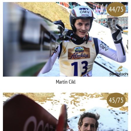
44/75
Martin Cikl
45/75