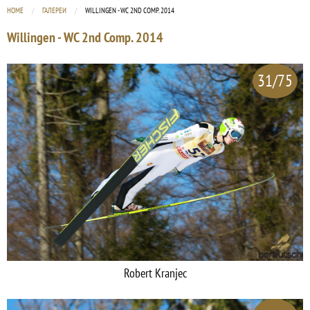
HOME
ГАЛЕРЕИ
CURRENT:
WILLINGEN - WC 2ND COMP. 2014
Willingen - WC 2nd Comp. 2014
31/75
Robert Kranjec