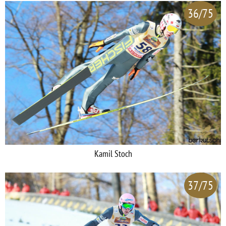
36/75
Kamil Stoch
37/75