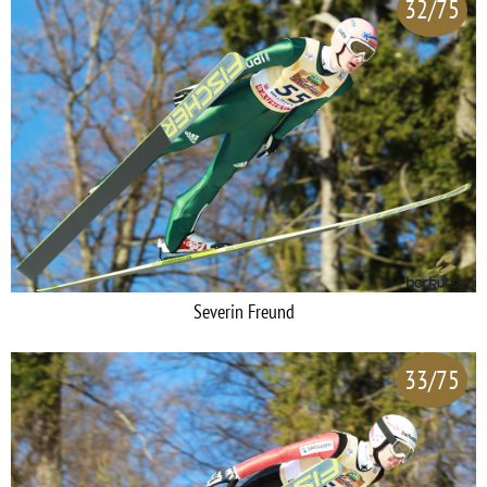
32/75
Severin Freund
33/75