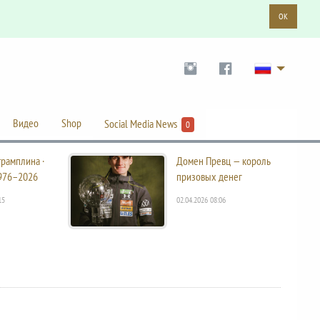
OK
Видео
Shop
Social Media News
0
трамплина ·
Домен Превц — король
976–2026
призовых денег
15
02.04.2026 08:06