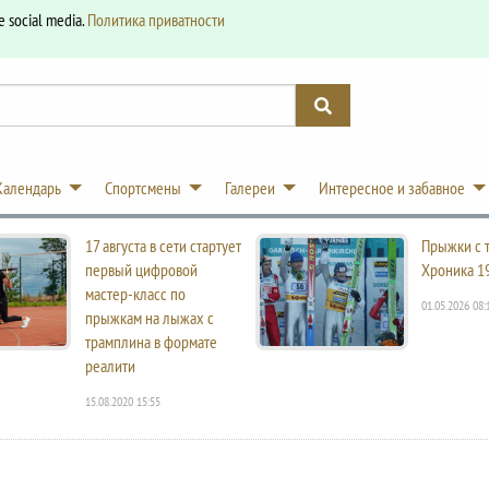
e social media.
Политика приватности
Календарь
Спортсмены
Галереи
Интересное и забавное
17 августа в сети стартует
Прыжки с 
первый цифровой
Хроника 1
мастер-класс по
01.05.2026 08:
прыжкам на лыжах с
трамплина в формате
реалити
15.08.2020 15:55