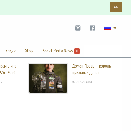
OK
Видео
Shop
Social Media News
0
трамплина ·
Домен Превц — король
976–2026
призовых денег
15
02.04.2026 08:06