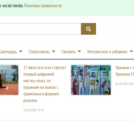
e social media.
Политика приватности
Календарь
Спортсмены
Галереи
Интересное и забавное
17 августа в сети стартует
Прыжки с 
первый цифровой
Хроника 1
мастер-класс по
01.05.2026 08:
прыжкам на лыжах с
трамплина в формате
реалити
15.08.2020 15:55