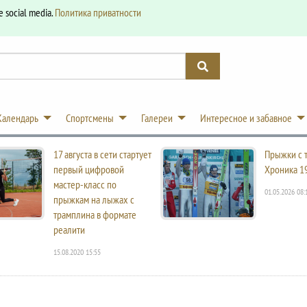
e social media.
Политика приватности
Календарь
Спортсмены
Галереи
Интересное и забавное
17 августа в сети стартует
Прыжки с 
первый цифровой
Хроника 1
мастер-класс по
01.05.2026 08:
прыжкам на лыжах с
трамплина в формате
реалити
15.08.2020 15:55