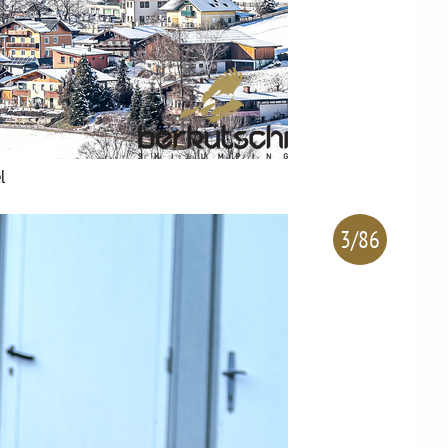
l
3/86