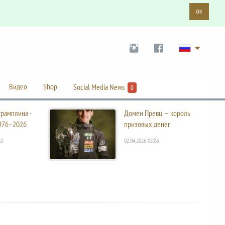
OK
Видео
Shop
Social Media News
0
трамплина ·
Домен Превц — король
976–2026
призовых денег
15
02.04.2026 08:06