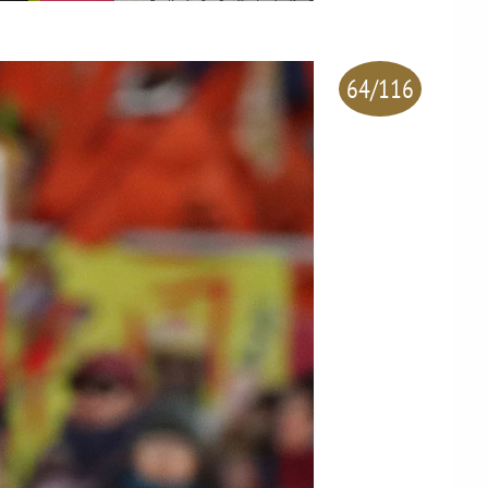
64/116