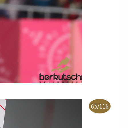
65/116