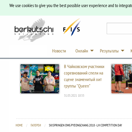
We use cookies to give you the best possible user experience and to integrat
Новости
Онлайн
Результаты
В Чайковском участники
соревнований спели на
сцене знаменитый хит
группы "Queen"
31.03.2021 18:55
HOME
ГАЛЕРЕИ
CURRENT:
SKISPRINGEN OWG PYEONGCHANG 2018 - LH COMPETITION DAY