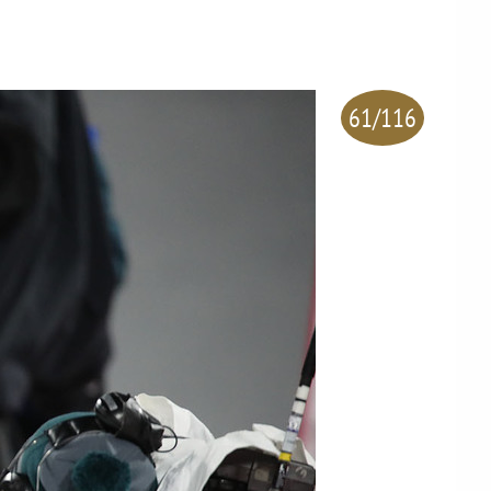
61/116