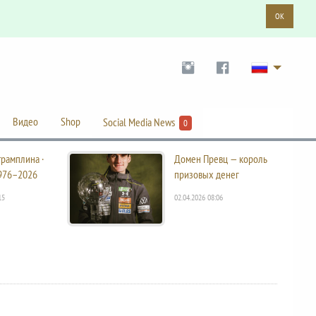
OK
Видео
Shop
Social Media News
0
трамплина ·
Домен Превц — король
976–2026
призовых денег
15
02.04.2026 08:06