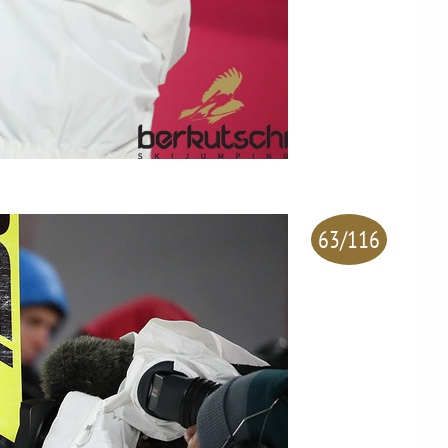
63/116