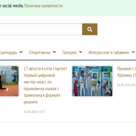
e social media.
Политика приватности
Календарь
Спортсмены
Галереи
Интересное и забавное
17 августа в сети стартует
Прыжки с 
первый цифровой
Хроника 1
мастер-класс по
01.05.2026 08:
прыжкам на лыжах с
трамплина в формате
реалити
15.08.2020 15:55