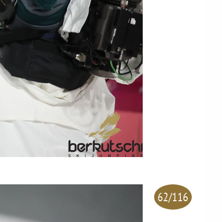
62/116