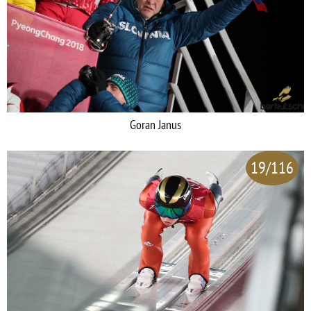
Goran Janus
19/116