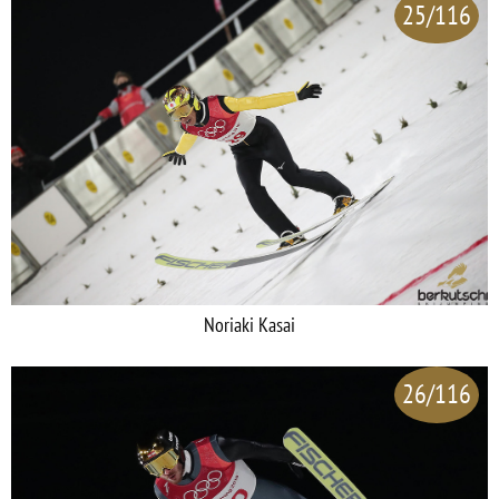
25/116
Noriaki Kasai
26/116