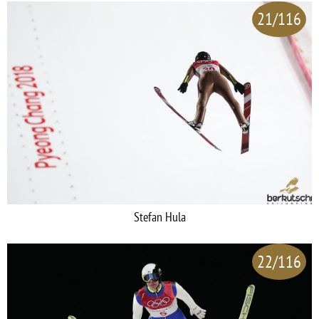
21/116
Stefan Hula
22/116