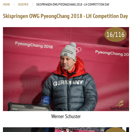
HOME
ГАЛЕРЕИ
CURRENT:
SKISPRINGEN OWG PYEONGCHANG 2018 - LH COMPETITION DAY
Skispringen OWG PyeongChang 2018 - LH Competition Day
16/116
Werner Schuster