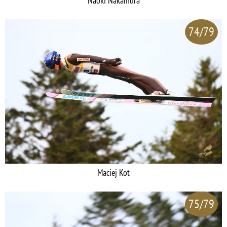
Naoki Nakamura
74/79
Maciej Kot
75/79