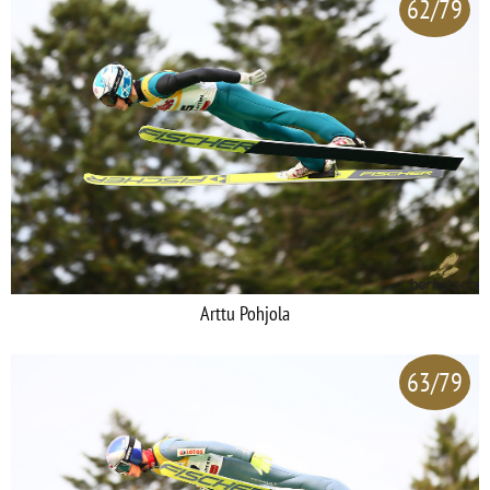
62/79
Arttu Pohjola
63/79