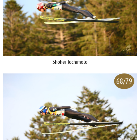
Shohei Tochimoto
68/79