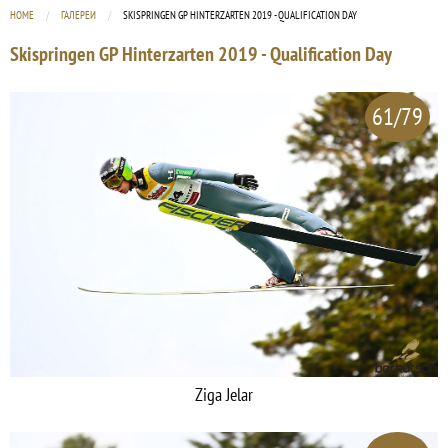
HOME
ГАЛЕРЕИ
CURRENT:
SKISPRINGEN GP HINTERZARTEN 2019 - QUALIFICATION DAY
Skispringen GP Hinterzarten 2019 - Qualification Day
61/79
Ziga Jelar