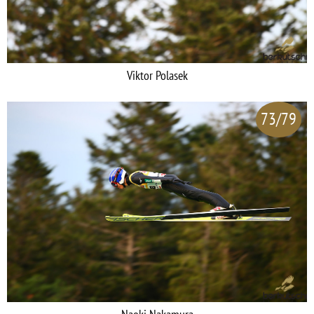
Viktor Polasek
73/79