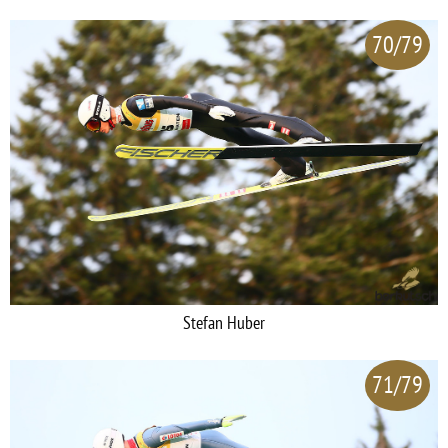
70/79
Stefan Huber
71/79