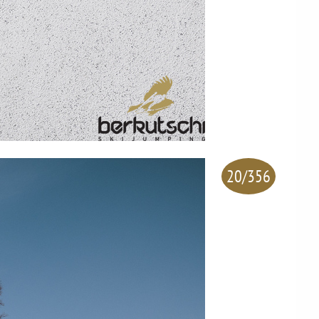
20/356