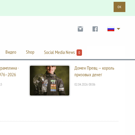
OK
Видео
Shop
Social Media News
0
трамплина ·
Домен Превц — король
976–2026
призовых денег
15
02.04.2026 08:06