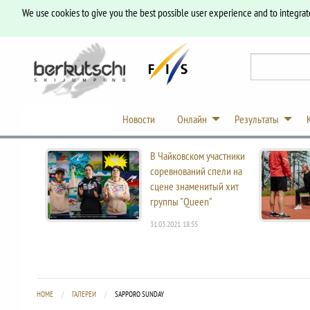
We use cookies to give you the best possible user experience and to integrat
Новости
Онлайн
Результаты
В Чайковском участники
соревнований спели на
сцене знаменитый хит
группы "Queen"
31.03.2021 18:55
HOME
ГАЛЕРЕИ
CURRENT:
SAPPORO SUNDAY