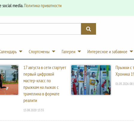
e social media.
Политика приватности
Календарь
Спортсмены
Галереи
Интересное и забавное
17 августа в сети стартует
Прыжки с 
первый цифровой
Хроника 1
мастер-класс по
01.05.2026 08:
прыжкам на лыжах с
трамплина в формате
реалити
15.08.2020 15:55