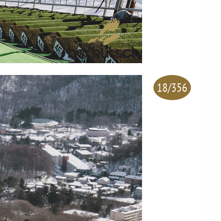
18/356