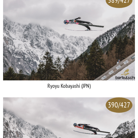
389/427
Ryoyu Kobayashi (JPN)
390/427