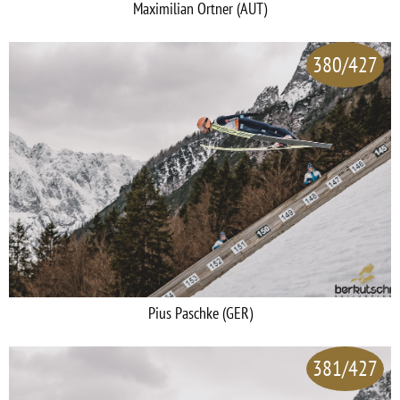
Maximilian Ortner (AUT)
380/427
Pius Paschke (GER)
381/427