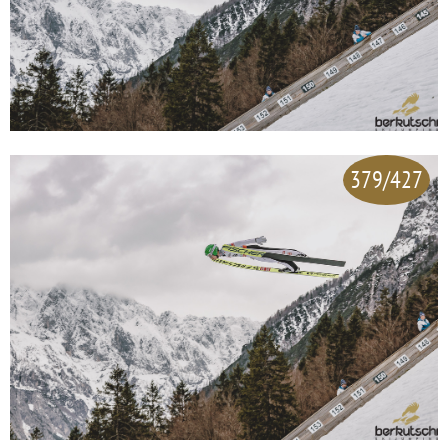
379/427