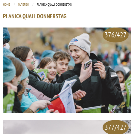
HOME
ГАЛЕРЕИ
CURRENT:
PLANICA QUALI DONNERSTAG
PLANICA QUALI DONNERSTAG
376/427
377/427