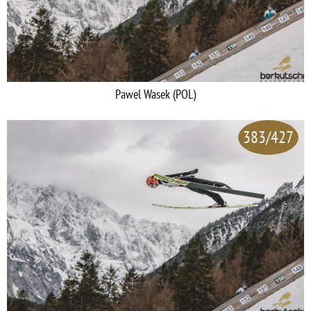
Pawel Wasek (POL)
383/427