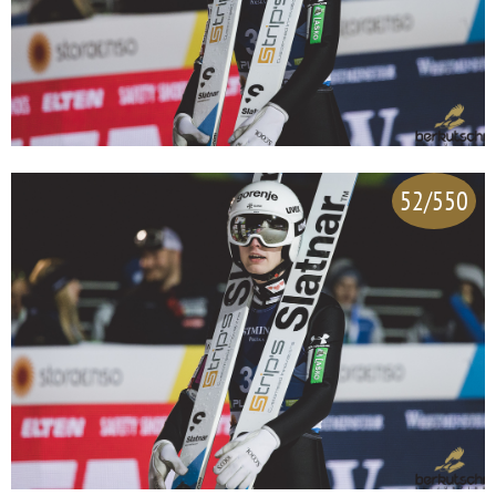
52/550