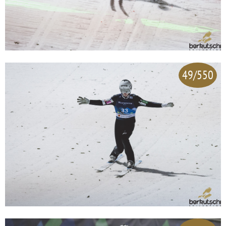
49/550