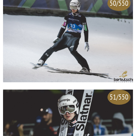
50/550
51/550