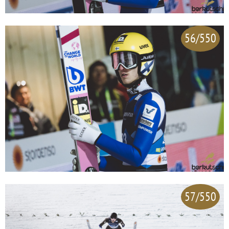
56/550
57/550