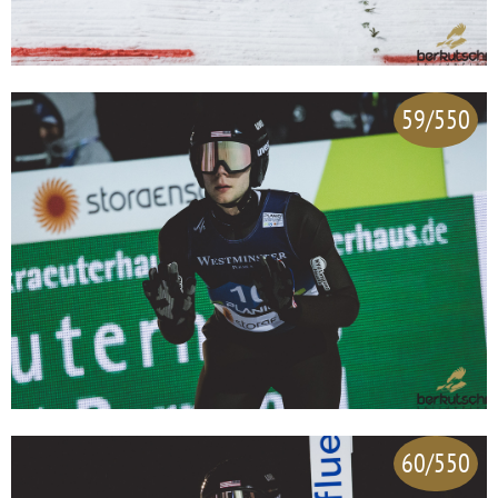
59/550
60/550