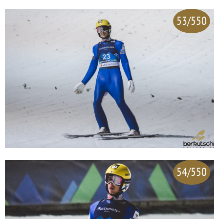
53/550
54/550