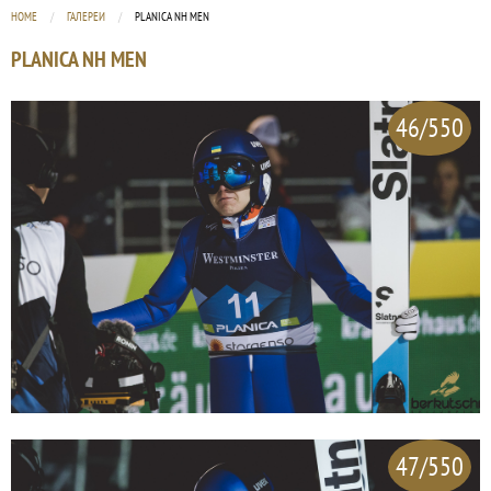
HOME
ГАЛЕРЕИ
CURRENT:
PLANICA NH MEN
PLANICA NH MEN
46/550
47/550