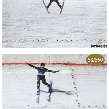
58/550