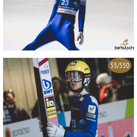
55/550